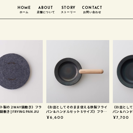
HOME
ABOUT
STORY
CONTACT
ホーム
店舗について
ストーリー
お問い合わせ
ト製の２WAY鍋敷き》フラ
《お皿としてそのまま使える鉄製フライ
《お皿として
 | FRYING PAN JIU
パン＆ハンドルセット Sサイズ》フライ
パン＆ハンドルセット 
パンジュウ | FRYING PAN JIU
パンジュウ | F
¥6,600
¥7,700