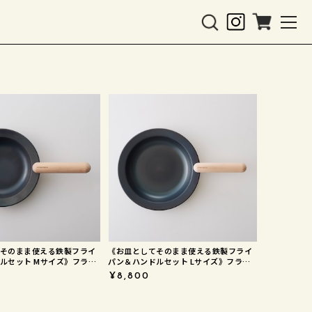
そのまま使える鉄製フライ
《お皿としてそのまま使える鉄製フライ
Mサイズ》フライ
パン＆ハンドルセット Lサイズ》フライ
RYING PAN JIU
パンジュウ | FRYING PAN JIU
¥8,800