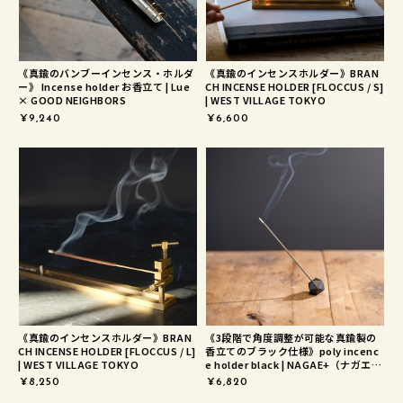
《真鍮のバンブーインセンス・ホルダ
《真鍮のインセンスホルダー》BRAN
ー》 Incense holder お香立て | Lue
CH INCENSE HOLDER [FLOCCUS / S]
× GOOD NEIGHBORS
| WEST VILLAGE TOKYO
¥9,240
¥6,600
《真鍮のインセンスホルダー》BRAN
《3段階で角度調整が可能な真鍮製の
CH INCENSE HOLDER [FLOCCUS / L]
香立てのブラック仕様》poly incenc
| WEST VILLAGE TOKYO
e holder black | NAGAE+（ナガエプ
リュス）
¥8,250
¥6,820