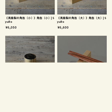
《真鍮製の角缶（小）》角缶（小）| S
《真鍮製の角缶（大）》角缶（大）| S
yuRo
yuRo
¥6,050
¥6,600
《真鍮製の丸缶（小）》丸缶（小）| S
《シンプルな真鍮の箸置き L45》Bras
yuRo
s Chopstick Rest L45｜a.278オリジ
ナル
¥4,950
¥1,452