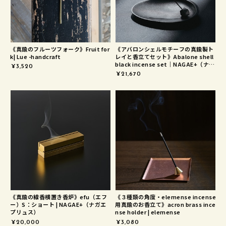
《真鍮のフルーツフォーク》Fruit for
《アバロンシェルモチーフの真鍮製ト
k| Lue -handcraft
レイと香立てセット》Abalone shell
black incense set｜NAGAE+（ナガ
¥3,520
エプリュス）
¥21,670
《真鍮の線香横置き香炉》efu（エフ
《３種類の角度・elemense incense
ー）S：ショート | NAGAE+（ナガエ
用真鍮のお香立て》acron brass ince
プリュス）
nse holder | elemense
¥20,000
¥3,080