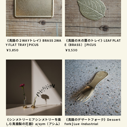
《真鍮の２WAYトレイ》BRASS 2WA
《真鍮の木の葉のトレイ》LEAF PLAT
Y FLAT TRAY | PICUS
E（BRASS） | PICUS
¥3,850
¥2,530
《シンメトリーとアシンメトリーを楽
《真鍮のデザートフォーク》Dessert
しむ真鍮製の花器》a/sym（アシム）
fork | Lue -Industrial