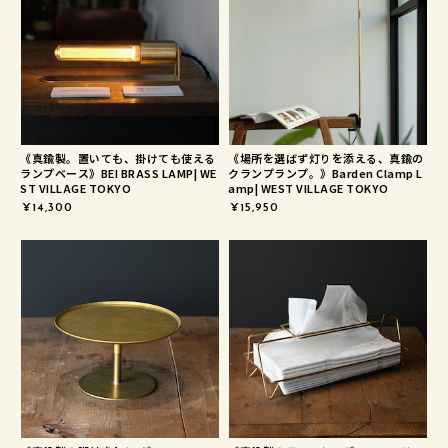
《真鍮製。置いても、掛けても使える
《場所を選ばず灯りを添える、真鍮の
ランプベース》BEI BRASS LAMP| WE
クランプランプ。》Barden Clamp L
ST VILLAGE TOKYO
amp| WEST VILLAGE TOKYO
¥14,300
¥15,950