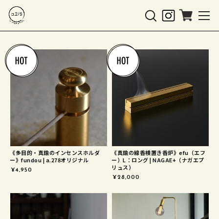
《多目的・真鍮のインセンスホルダ
《真鍮の線香横置き香炉》efu（エフ
ー》fundou | a.278オリジナル
ー）L：ロング | NAGAE+（ナガエプ
リュス）
¥4,950
¥28,000