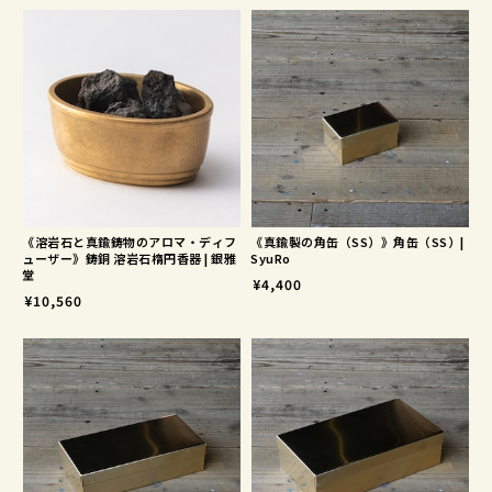
《溶岩石と真鍮鋳物のアロマ・ディフ
《真鍮製の角缶（SS）》角缶（SS）|
ューザー》鋳銅 溶岩石楕円香器 | 銀雅
SyuRo
堂
¥4,400
¥10,560