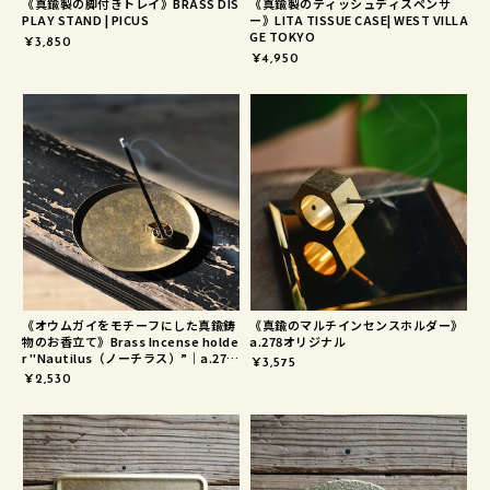
《真鍮製の脚付きトレイ》BRASS DIS
《真鍮製のティッシュディスペンサ
PLAY STAND | PICUS
ー》LITA TISSUE CASE| WEST VILLA
GE TOKYO
¥3,850
¥4,950
《オウムガイをモチーフにした真鍮鋳
《真鍮のマルチインセンスホルダー》
物のお香立て》Brass Incense holde
a.278オリジナル
r "Nautilus（ノーチラス）”｜a.278
¥3,575
オリジナル
¥2,530