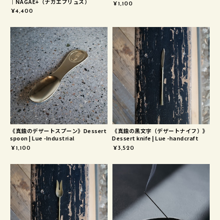
｜NAGAE+（ナガエプリュス）
¥1,100
¥4,400
《真鍮のデザートスプーン》Dessert
《真鍮の黒文字（デザートナイフ）》
spoon | Lue -Industrial
Dessert knife | Lue -handcraft
¥1,100
¥3,520