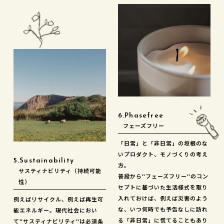
6.Phasefree
フェーズフリー
「日常」と「非日常」の垣根のな
いプロダクト、モノづくりの考え
5.Sustainability
方。
サスティナビリティ（持続可能
普段から"フェーズフリー"のコン
性）
セプトに基づいた生活様式を取り
入れておけば、例えば災害のよう
例えばリサイクル、例えば再生可
な、いつ何時でも予告なしに訪れ
能エネルギー。現代社会におい
る「非日常」に慌てることもあり
て"サスティナビリティ"は必須条