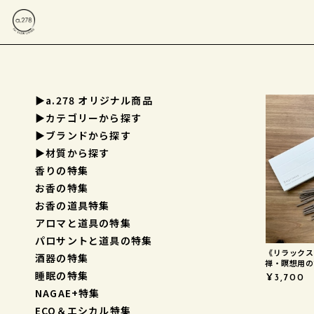
▶a.278 オリジナル商品
▶︎カテゴリーから探す
▶︎ブランドから探す
▶︎材質から探す
香りの特集
お香の特集
お香の道具特集
アロマと道具の特集
パロサントと道具の特集
《リラックス
酒器の特集
禅・瞑想用の
コンセプトに
睡眠の特集
¥3,700
のお線香 Empt
NAGAE+特集
ECO＆エシカル特集