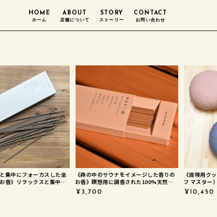
HOME
ABOUT
STORY
CONTACT
ホーム
店舗について
ストーリー
お問い合わせ
と集中にフォーカスした坐
《森の中のサウナをイメージした香りの
《座禅用クッシ
お香》リラックスと集中を
お香》瞑想用に調香された100%天然素
フ マスター
調香された100%天然素材
材のお線香 サウナ／森 | ZAF
¥3,700
¥10,450
iness | ZAF