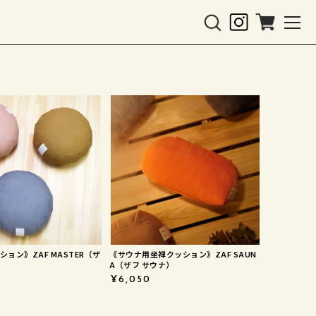
ョン》ZAF MASTER（ザ
《サウナ用坐禅クッション》ZAF SAUN
）
A（ザフ サウナ）
¥6,050