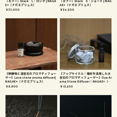
（エフー）black L：ロング | NAGA
（エフー）black S：ショート | NAG
E+（ナガエプリュス）
AE+（ナガエプリュス）
¥33,000
¥24,200
《鉄鋳物と溶岩石のアロマディフュー
《アップサイクル｜端材を活用した大
ザー》Lava stone aroma diffuser|
谷石のアロマディフューザー》Oya Ar
NAGAE+（ナガエプリュス）
oma Stone Diffuser｜NAGAE+（ナ
ガエプリュス）
¥8,800
¥12,650