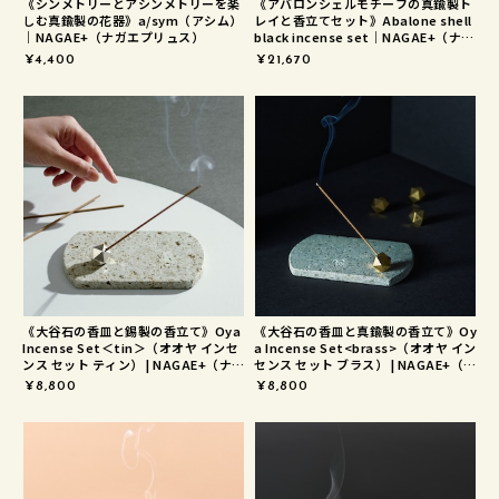
《シンメトリーとアシンメトリーを楽
《アバロンシェルモチーフの真鍮製ト
しむ真鍮製の花器》a/sym（アシム）
レイと香立てセット》Abalone shell
｜NAGAE+（ナガエプリュス）
black incense set｜NAGAE+（ナガ
エプリュス）
¥4,400
¥21,670
《大谷石の香皿と錫製の香立て》Oya
《大谷石の香皿と真鍮製の香立て》Oy
Incense Set＜tin＞（オオヤ インセ
a Incense Set<brass>（オオヤ イン
ンス セット ティン） | NAGAE+（ナガ
センス セット ブラス） | NAGAE+（ナ
エプリュス）
ガエプリュス）
¥8,800
¥8,800