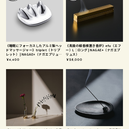
《睡眠にフォーカスしたアルミ製ヘッ
《真鍮の線香横置き香炉》efu（エフ
ドマッサージャー》triplet（トリプ
ー）L：ロング | NAGAE+（ナガエプ
レット） | NAGAE+（ナガエプリュ
リュス）
ス）
¥4,400
¥28,000