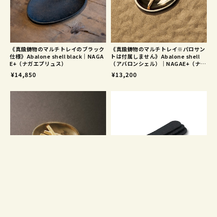
《真鍮鋳物のマルチトレイのブラック
《真鍮鋳物のマルチトレイ※パロサン
仕様》Abalone shell black｜NAGA
トは付属しません》Abalone shell
E+（ナガエプリュス）
（アバロンシェル）｜NAGAE+（ナガ
エプリュス）
¥14,850
¥13,200
《真鍮鋳物のマルチトレイ※パロサン
《NAGAE+ efu専用品》efu用耐熱マ
トは付属しません》Abalone shell
ット リフィルS| NAGAE+
（アバロンシェル）matte｜NAGAE
¥1,980
+（ナガエプリュス）