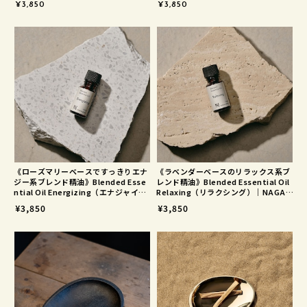
ガエプリュス）
¥3,850
¥3,850
《ローズマリーベースですっきりエナ
《ラベンダーベースのリラックス系ブ
ジー系ブレンド精油》Blended Esse
レンド精油》Blended Essential Oil
ntial Oil Energizing（エナジャイジ
Relaxing（リラクシング）｜NAGAE
ング）｜NAGAE+（ナガエプリュス）
+（ナガエプリュス）
¥3,850
¥3,850