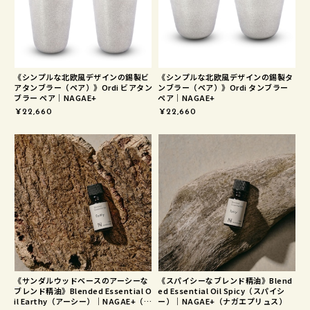
《シンプルな北欧風デザインの錫製ビ
《シンプルな北欧風デザインの錫製タ
アタンブラー（ペア）》Ordi ビアタン
ンブラー（ペア）》Ordi タンブラー
ブラー ペア｜NAGAE+
ペア｜NAGAE+
¥22,660
¥22,660
《サンダルウッドベースのアーシーな
《スパイシーなブレンド精油》Blend
ブレンド精油》Blended Essential O
ed Essential Oil Spicy（スパイシ
il Earthy（アーシー）｜NAGAE+（ナ
ー）｜NAGAE+（ナガエプリュス）