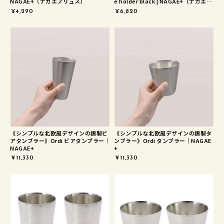
NAGAE+（ナガエプリュス）
e holder black | NAGAE+（ナガエプ
リュス）
¥4,290
¥6,820
《シンプルな北欧風デザインの錫製ビ
《シンプルな北欧風デザインの錫製タ
アタンブラー》Ordi ビアタンブラー｜
ンブラー》Ordi タンブラー｜NAGAE
NAGAE+
+
¥11,330
¥11,330