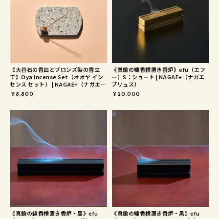
《大谷石の香皿とブロンズ製の香立
《真鍮の線香横置き香炉》efu（エフ
て》Oya Incense Set（オオヤ イン
ー）S：ショート | NAGAE+（ナガエ
センス セット） | NAGAE+（ナガエプ
プリュス）
リュス）
¥8,800
¥20,000
《真鍮の線香横置き香炉・黒》efu
《真鍮の線香横置き香炉・黒》efu