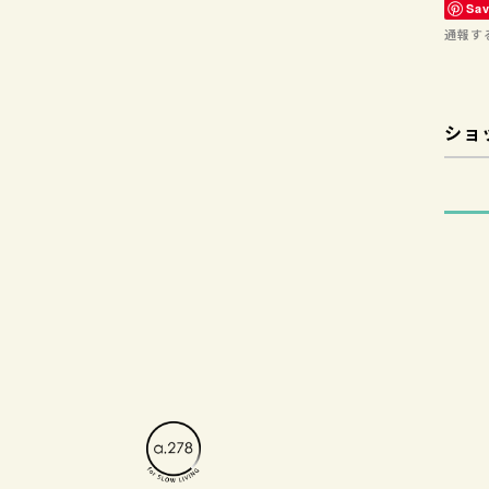
Sa
通報す
ショ