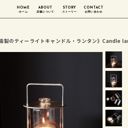
HOME
ABOUT
STORY
CONTACT
-ホーム-
-店舗について-
-ストーリー-
-お問い合わせ-
製のティーライトキャンドル・ランタン》Candle lantern |