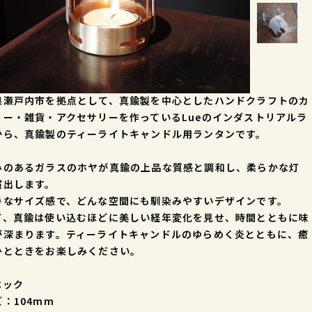
県瀬戸内市を拠点として、真鍮製を中心としたハンドクラフトのカ
リー・雑貨・アクセサリーを作っているLueのインダストリアルラ
から、真鍮製のティーライトキャンドル用ランタンです。
みのあるガラスのホヤが真鍮の上品な質感と調和し、柔らかな灯
演出します。
りなサイズ感で、どんな空間にも馴染みやすいデザインです。
て、真鍮は使い込むほどに美しい経年変化を見せ、時間とともに味
が深まります。ティーライトキャンドルのゆらめく炎とともに、癒
ひとときをお楽しみください。
ペック
：104mm