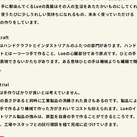
 手に馴染んでくるLueの真鍮はその人の生活をあたたかいものにしてく
 使うたびに少しうれしい気持ちになれるもの、末永く使っていただける
の作りをしています。
raft
にはハンドクラフトとインダストリアルのふたつの部門があります。ハンド
トとは一つ一つ手で作ること、Lueの心臓部分であり原点です。ひとの手
表現できないかたちがあります。ある意味ひとの手は機械よりも繊細で
。
trial
では手作りばかりが良いとは考えていません。
の良さがあると同時に工業製品の洗練された良さもあるのです。製品に
手で作るより機械で作った方がきれいでコストも抑えられます。Lueのイ
トリアル製品の強みは、原型を自身の手で作ることができるところです
、工場やスタッフとの試行錯誤を経て完成に近づけていきます。