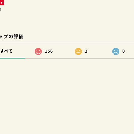
ve
る
ップの評価
すべて
156
2
0