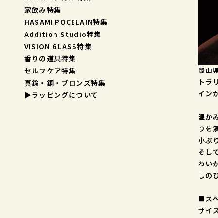
家飲み特集
HASAMI POCELAIN特集
Addition Studio特集
VISION GLASS特集
香りの道具特集
岡山
セルフケア特集
トラ
真鍮・銅・ブロンズ特集
イン
▶︎ラッピングについて
温か
りを
小ぶ
そし
わい
しの
■ス
サイズ