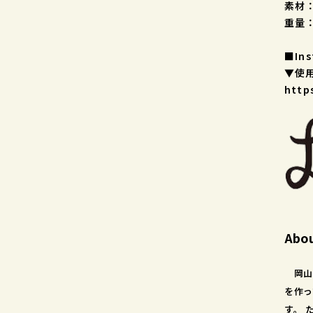
素材
重量：
■In
▼使
http
Abou
岡山
を作っ
す。 