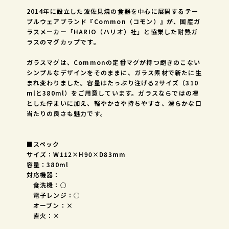
2014年に設立した波佐見焼の食器を中心に展開するテー
ブルウェアブランド『Common（コモン）』が、国産ガ
ラスメーカー「HARIO（ハリオ）社」と協業した耐熱ガ
ラスのマグカップです。
ガラスマグは、Commonの定番マグが持つ飽きのこない
シンプルなデザインをそのままに、ガラス素材で新たに生
まれ変わりました。容量はたっぷり注げる2サイズ（310
mlと380ml）をご用意しています。ガラスならではの凜
とした佇まいに加え、軽やかさや持ちやすさ、滑らかな口
当たりの良さも魅力です。
■スペック
サイズ：W112×H90×D83mm
容量：380ml
対応機器：
食洗機：○
電子レンジ：○
オーブン：×
直火：×