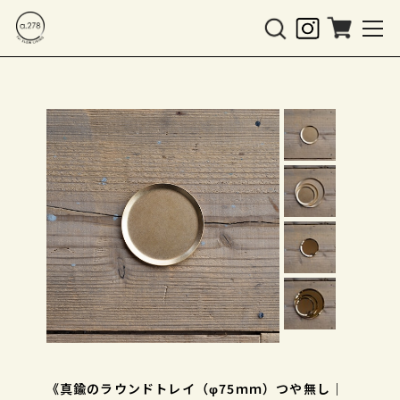
《真鍮のラウンドトレイ（φ75ｍｍ）つや無し｜