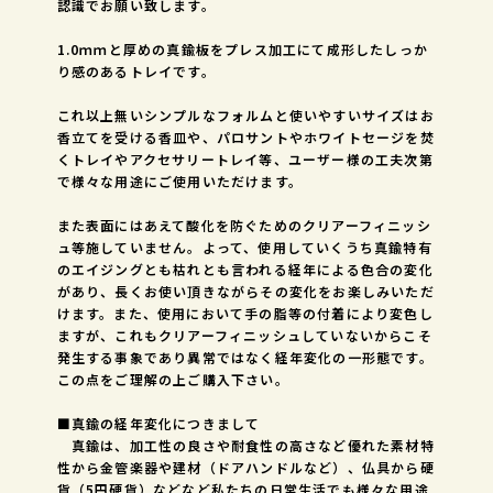
認識でお願い致します。
1.0ｍｍと厚めの真鍮板をプレス加工にて成形したしっか
り感のあるトレイです。
これ以上無いシンプルなフォルムと使いやすいサイズはお
香立てを受ける香皿や、パロサントやホワイトセージを焚
くトレイやアクセサリートレイ等、ユーザー様の工夫次第
で様々な用途にご使用いただけます。
また表面にはあえて酸化を防ぐためのクリアーフィニッシ
ュ等施していません。よって、使用していくうち真鍮特有
のエイジングとも枯れとも言われる経年による色合の変化
があり、長くお使い頂きながらその変化をお楽しみいただ
けます。また、使用において手の脂等の付着により変色し
ますが、これもクリアーフィニッシュしていないからこそ
発生する事象であり異常ではなく経年変化の一形態です。
この点をご理解の上ご購入下さい。
■真鍮の経年変化につきまして
真鍮は、加工性の良さや耐食性の高さなど優れた素材特
性から金管楽器や建材（ドアハンドルなど）、仏具から硬
貨（5円硬貨）などなど私たちの日常生活でも様々な用途