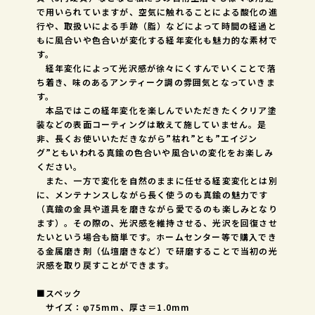
で用いられていますが、空気に触れることによる酸化の進
行や、取扱いによる手跡（脂）などによって時間の経過と
もに風合いや色合いが変化する経年変化も魅力的な素材で
す。
経年変化によって光沢感が徐々にくすんでいくことで落
ち着き、味のあるアンティーク調の雰囲気となっていきま
す。
本品ではこの経年変化を楽しんでいただきたくクリア塗
装などの表面コーティングは敢えて施していません。是
非、長くお使いいただきながら”枯れ”とも”エイジン
グ”ともいわれる真鍮の色合いや風合いの変化をお楽しみ
ください。
また、一方で変化を自然のままに任せる経変変化とは別
に、メンテナンスしながら長く使うのも真鍮の魅力です
（真鍮の金具や道具を磨きながら愛でるのも楽しみとなり
ます）。その際の、光沢感を維持させる、光沢を回復させ
たいという場合も簡単です。ホームセンター等で購入でき
る金属磨き剤（仏壇磨きなど）で研磨することで当初の光
沢感を取り戻すことができます。
■スペック
サイズ：φ75mm、厚さ＝1.0mm