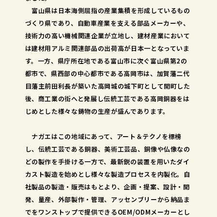
富山県は日本海側屈指の産業集積を形成しているもの
づくり県であり、自動車産業を支える部品メーカーや、
技術力の高い機械関連企業が立地し、建材産業において
は建材用アルミ関連部品の出荷高が日本一となっていま
す。一方、県庁所在地である富山市に次ぐ富山県第2の
都市で、県西部の中心都市である高岡市は、加賀藩二代
目藩主前田利長が築いた高岡城の城下町として開町した
後、商工業の街へと発展し伝統工芸である高岡銅器をは
じめとした様々な鋳物の生産が盛んであります。
ナガエはこの地域にあって、アート＆テクノを標榜
し、伝統工芸である銅器、美術工芸品、銅像や仏像なの
どの製作を手掛ける一方で、最新鋭の装置を用いたダイ
カスト製造を始めとし様々な製造プロセスを内製化。自
社製品の製造・販売はもとより、企画・提案、設計・開
発、量産、外部製作・管理、アッセンブリーから納品ま
でをワンストップで提供できるOEM/ODMメーカーとし