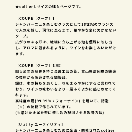
★collier Lサイズの購入ページです。
【COUPE（クープ）】
シャンパーニュを楽しむグラスとして18世紀のフランス
で人気を博し、現代に至るまで、華やかな宴に欠かせない
クープ。
広がりのある形は、繊細に立ち上がる泡を優雅に映し出
し、アロマに包まれるように、ワインをお楽しみいただけ
ます。
【COUPE（クープ）と錫】
四百余年の歴史を持つ金属工芸の街、富山県高岡市の鋳造
の技術から製造される錫製品。
錫は、水の持ちを良くし、味をまろやかにすると言われて
おり、ワインの味わいをより一層ふくよかに感じさせてく
れます。
高純度の錫(99.99%：フォーナイン) を用いて、鋳造
（※）の技術で作られています。
(※溶けた金属を型に流し込み凝固させる製造方法)
【Utility ユーティリティ】
シャンパーニュを楽しむために企画・開発されたcollier