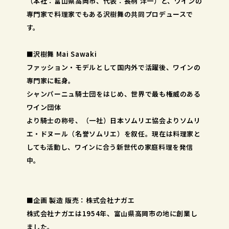
（本社：富山県高岡市、代表：長柄 洋一）と、ワインの
専門家で料理家でもある沢樹舞の共同プロデュースで
す。
■沢樹舞 Mai Sawaki
ファッション・モデルとして国内外で活躍後、ワインの
専門家に転身。
シャンパーニュ騎士団をはじめ、世界で最も権威のある
ワイン団体
より騎士の称号、（一社）日本ソムリエ協会よりソムリ
エ・ドヌール（名誉ソムリエ）を叙任。現在は料理家と
しても活動し、ワインに合う新世代の家庭料理を発信
中。
■企画 製造 販売：株式会社ナガエ
株式会社ナガエは1954年、富山県高岡市の地に創業し
ました。