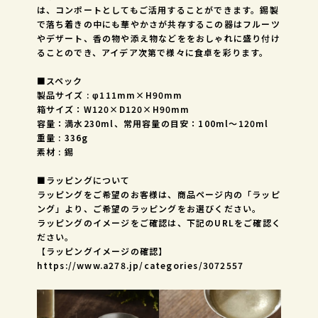
は、コンポートとしてもご活用することができます。錫製
で落ち着きの中にも華やかさが共存するこの器はフルーツ
やデザート、香の物や添え物などををおしゃれに盛り付け
ることのでき、アイデア次第で様々に食卓を彩ります。
■スペック
製品サイズ : φ111mm×H90mm
箱サイズ：W120×D120×H90mm
容量：満水230ml、常用容量の目安：100ml～120ml
重量 : 336g
素材 : 錫
■ラッピングについて
ラッピングをご希望のお客様は、商品ページ内の「ラッピ
ング」より、ご希望のラッピングをお選びください。
ラッピングのイメージをご確認は、下記のURLをご確認く
ださい。
【ラッピングイメージの確認】
https://www.a278.jp/categories/3072557