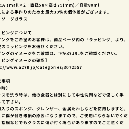
ICA small×2：直径58×高さ75(mm)／容量80ml
人による手作りのため±最大30％の個体差がございます。
：ソーダガラス
ッピングについて
ピングをご希望のお客様は、商品ページ内の「ラッピング」より、
望のラッピングをお選びください。
ピングのイメージをご確認は、下記のURLをご確認ください。
ッピングイメージの確認】
s://www.a278.jp/categories/3072557
意事項
浄時〉
ラスを洗う時は、他の食器とは別にして中性洗剤などで優しく手
して下さい。
剤入りのスポンジ、クレンザー、金属たわしなどを使用しますと、
スに傷が付き破損の原因になりますので、ご使用にならないでくだ
。指輪などでもグラスに傷が付く場合がありますのでご注意くだ