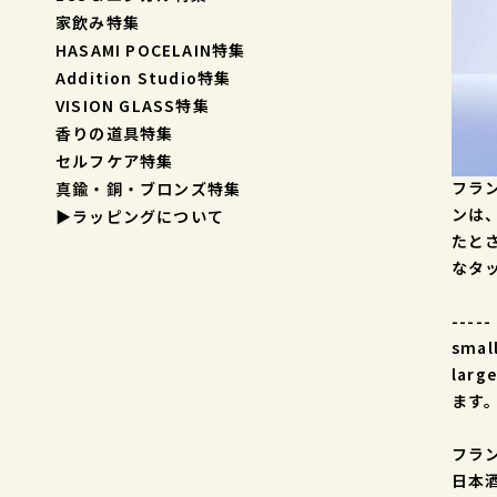
家飲み特集
HASAMI POCELAIN特集
Addition Studio特集
VISION GLASS特集
香りの道具特集
セルフケア特集
フラン
真鍮・銅・ブロンズ特集
ンは
▶︎ラッピングについて
たと
なタ
-----
sma
la
ます
フラン
日本