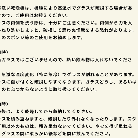
。
器洗い乾燥機は、機種により高温水でグラスが破損する場合があ
すので、ご使用はお控えください。
ラスの内側を洗う際は、十分にご注意ください。内側から力を入
ひねり洗いしますと、破損して思わぬ怪我をする恐れがあります。
きのスポンジ等のご使用をお勧めします。
用時〉
熱ガラスではございませんので、熱い飲み物は入れないでくださ
、急激な温度変化（特に急冷）でグラスが割れることがあります。
ラスに傷が付くと破損しやすくなります。ガラスどうし、あるいは
ものとぶつからないように取り扱ってください。
納時〉
浄後は、よく乾燥してから収納してください。
ラスを積み重ねますと、破損したり外れなくなったりします。スタ
専用以外のものは、積み重ねないでください。やむを得ず重ねる
、グラスの間に柔らかい紙などを間に挟んでください。