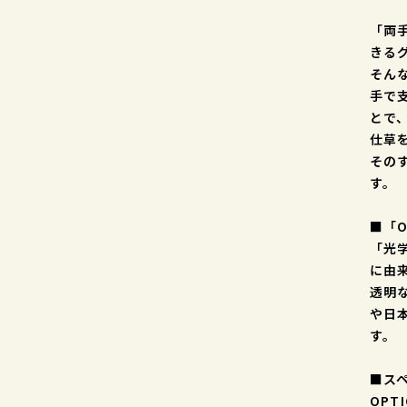
「両
きる
そん
手で
とで
仕草
その
す。
■「O
「光
に由
透明
や日
す。
■ス
OPT