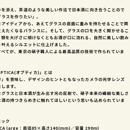
手を添え、茶道のような美しい作法で日本酒に向き合うことので
グラスを作りたい」。
なアイディアから、あえてグラスの底面に重みを持たせることで両
支えたくなるバランスに。そして、グラスの口を大きく開かせるこ
、顎を大げさに傾けなくともお酒が口に流れる、自然に美しい飲み
を叶えるシルエットに仕上げました。
すべてが、東京の硝子職人による最高品質の技術で作られていま
PTICA(オプティカ)」とは
学」を意味し、デザインのヒントともなったカメラの光学レンズ
来します。
なグラスと日本酒が生み出す光の反射で、硝子本来の繊細な美しさ
本酒の持つきらめきに触れてほしいという思いも込められていま
ペック
ICA large：直径85×高さ140(mm)／容量 290ml