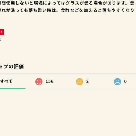
期間使用しないと環境によってはグラスが曇る場合があります。曇
汚れが洗っても落ち難い時は、食酢などを加えると落ちやすくなり
。
ve
る
ップの評価
すべて
156
2
0