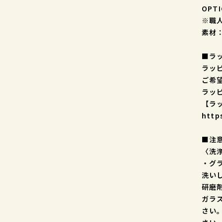
OPT
※職
素材
■ラ
ラッ
ご希
ラッ
【ラ
http
■注
〈洗
・グ
洗い
研磨
ガラ
さい