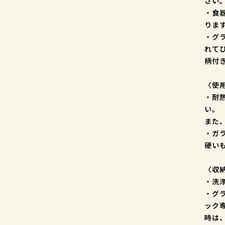
さい
・食
りま
・グ
れて
柄付
〈使
・耐
い。
また
・ガ
硬い
〈収
・洗
・グ
ック
時は