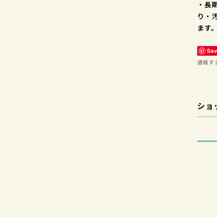
・長
り・
ます
Sa
通報す
ショ