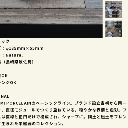
ペック
：φ185mm×55mm
：Natural
製（長崎県波佐見）
OK
レンジOK
INAL
AMI PORCELAINのベーシックライン。ブランド設立当初から同一
材、直径モジュールでつくり重ねている。穏やかな表情と色彩。フ
ムは直線と正円だけで構成され、シャープに。陶土と磁土をブレン
て生まれた半磁器のコレクション。