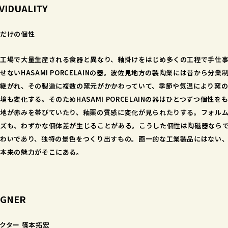
IVIDUALITY
だけの個性
工場で大量生産される食器と異なり、釉掛けをはじめ多くの工程で手仕
せないHASAMI PORCELAINの器。波佐見地方の製陶業には昔から分業
継がれ、その製造に複数の窯元がかかわっていて、季節や気温により窯
境も変化する。そのためHASAMI PORCELAINの器はひとつずつ個性を
地が赤みを帯びていたり、釉薬の質感に変化が見られたりする。フォル
ズも、わずかな個体差が生じることがある。こうした個性は陶磁器なら
わいであり、独特の景色をつくり出すもの。画一的な工業製品にはない
本来の魅力がそこにある。
IGNER
クター 篠本拓宏