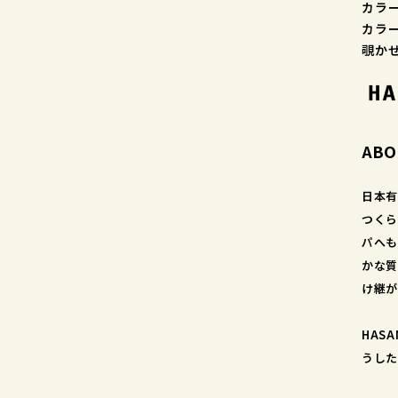
カラー
カラー
覗か
ABO
日本有
つくら
パへも
かな質
け継が
HAS
うした