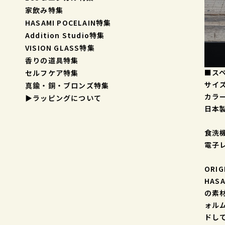
家飲み特集
HASAMI POCELAIN特集
Addition Studio特集
VISION GLASS特集
香りの道具特集
■ス
セルフケア特集
サイズ
真鍮・銅・ブロンズ特集
カラー
▶︎ラッピングについて
日本
食洗機
電子
ORIG
HAS
の素
ォル
ドし