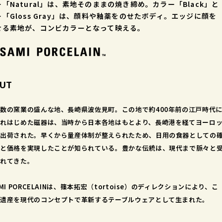
「Natural」は、素地そのままの焼き締め。カラー「Black」と
「Gloss Gray」は、顔料や釉薬をのせたボディ。エッジに顔を
せる素地が、コンビカラーとなって映える。
UT
数の窯業の盛んな地、長崎県波佐見町。この地で約400年前の江戸時代
れはじめた磁器は、当時から日本各地はもとより、長崎港を経てヨーロ
出荷された。早くから量産体制が整えられたため、日用の食器としての
と価格を実現したことが知られている。豊かな伝統は、現代まで脈々と
れてきた。
AMI PORCELAINは、篠本拓宏（tortoise）のディレクションにより、こ
遺産を現代のコンセプトで革新するテーブルウェアとして生まれた。