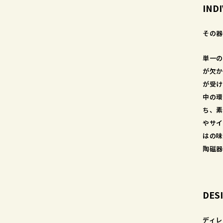
IND
その器
単一の
が欠か
が受け
中の環
ち、素
やサイ
はの味
陶磁器
DES
ディレ