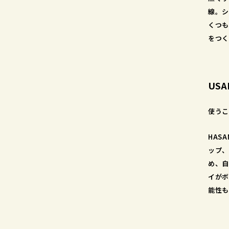
線。シ
くつも
をつく
USA
使うこ
HAS
ップ、
め、自
イがボ
能性も