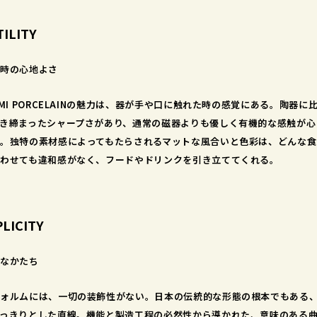
TILITY
時の心地よさ
AMI PORCELAINの魅力は、器が手や口に触れた時の感覚にある。陶器に
き締まったシャープさがあり、通常の磁器よりも優しく有機的な感触が心
。独特の素材感によってもたらされるマットな風合いと色彩は、どんな食
わせても違和感がなく、フードやドリンクを引き立ててくれる。
PLICITY
なかたち
ォルムには、一切の装飾性がない。日本の伝統的な形態の根本でもある
っきりとした直線。機能と製造工程の必然性から導かれた、意味のある