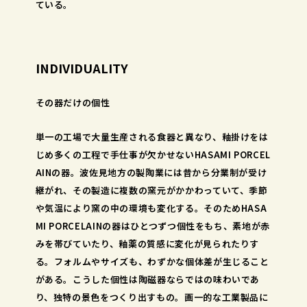
ている。
INDIVIDUALITY
その器だけの個性
単一の工場で大量生産される食器と異なり、釉掛けをは
じめ多くの工程で手仕事が欠かせないHASAMI PORCEL
AINの器。波佐見地方の製陶業には昔から分業制が受け
継がれ、その製造に複数の窯元がかかわっていて、季節
や気温により窯の中の環境も変化する。そのためHASA
MI PORCELAINの器はひとつずつ個性をもち、素地が赤
みを帯びていたり、釉薬の質感に変化が見られたりす
る。フォルムやサイズも、わずかな個体差が生じること
がある。こうした個性は陶磁器ならではの味わいであ
り、独特の景色をつくり出すもの。画一的な工業製品に