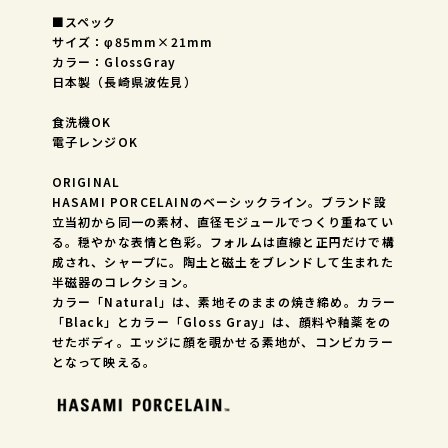
■スペック
サイズ：φ85mm×21mm
カラー：GlossGray
日本製（長崎県波佐見）
食洗機OK
電子レンジOK
ORIGINAL
HASAMI PORCELAINのベーシックライン。ブランド設
立当初から同一の素材、直径モジュールでつくり重ねてい
る。穏やかな表情と色彩。フォルムは直線と正円だけで構
成され、シャープに。陶土と磁土をブレンドして生まれた
半磁器のコレクション。
カラー「Natural」は、素地そのままの焼き締め。カラー
「Black」とカラー「Gloss Gray」は、顔料や釉薬をの
せたボディ。エッジに顔を覗かせる素地が、コンビカラー
となって映える。