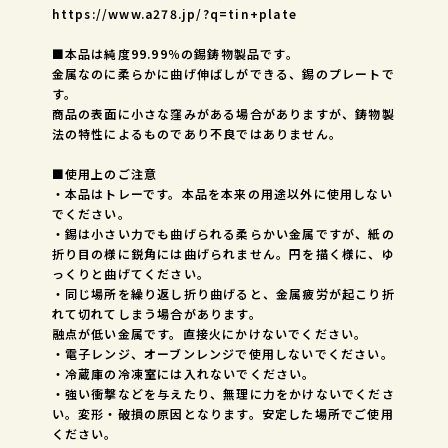
https://www.a278.jp/?q=tin+plate
■本品は純度99.99％の錫鋳物製品です。
金属なのに柔らかに曲げ伸ばしができる、錫のプレートで
す。
商品の表面に小さな窪みがある場合がありますが、鋳物製
法の特性によるものであり不良ではありません。
■使用上のご注意
・本品はトレーです。本品を本来の用途以外に使用しない
でください。
・錫は小さい力でも曲げられる柔らかい金属ですが、紙の
折り目の様に鋭角には曲げられません。円を描く様に、ゆ
っくりと曲げてください。
・同じ場所を繰り返し折り曲げると、金属疲労が起こり折
れて切れてしまう場合があります。
融点が低い金属です。直接火にかけないでください。
・電子レンジ、オーブンレンジで使用しないでください。
・冷蔵庫の冷凍室には入れないでください。
・強い衝撃などを与えたり、無理に力をかけないでくださ
い。変形・破損の原因となります。安定した場所でご使用
ください。