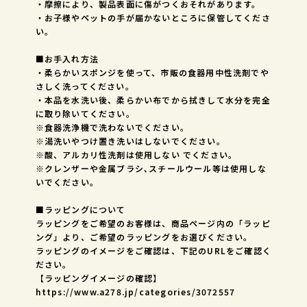
・摩擦により、製品表面に傷がつくおそれがあります。
・お子様やペットの手が届かないところに保管してくださ
い。
■お手入れ方法
・柔らかいスポンジを使って、市販の食器用中性洗剤でや
さしく洗ってください。
・本品を水洗い後、柔らかい布でから拭きして水分を完全
に取り除いてください。
※食器洗浄機で洗わないでください。
※湯洗いやつけ置き洗いはしないでください。
※酸、アルカリ性洗剤は使用しない でください。
※クレンザーや金属ブラシ､スチールウール等は使用しな
いでください。
■ラッピングについて
ラッピングをご希望のお客様は、商品ページ内の「ラッピ
ング」より、ご希望のラッピングをお選びください。
ラッピングのイメージをご確認は、下記のURLをご確認く
ださい。
【ラッピングイメージの確認】
https://www.a278.jp/categories/3072557