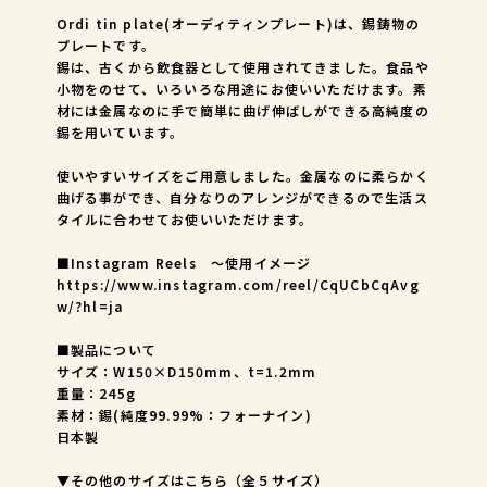
Ordi tin plate(オーディティンプレート)は、錫鋳物の
プレートです。
錫は、古くから飲食器として使用されてきました。食品や
小物をのせて、いろいろな用途にお使いいただけます。素
材には金属なのに手で簡単に曲げ伸ばしができる高純度の
錫を用いています。
使いやすいサイズをご用意しました。金属なのに柔らかく
曲げる事ができ、自分なりのアレンジができるので生活ス
タイルに合わせてお使いいただけます。
■Instagram Reels ～使用イメージ
https://www.instagram.com/reel/CqUCbCqAvg
w/?hl=ja
■製品について
サイズ：W150×D150mm、t=1.2mm
重量：245g
素材：錫(純度99.99%：フォーナイン)
日本製
▼その他のサイズはこちら（全５サイズ）