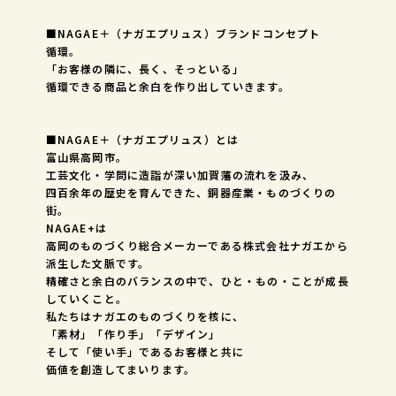
■NAGAE＋（ナガエプリュス）ブランドコンセプト
循環。
「お客様の隣に、長く、そっといる」
循環できる商品と余白を作り出していきます。
■NAGAE＋（ナガエプリュス）とは
富山県高岡市。
工芸文化・学問に造詣が深い加賀藩の流れを汲み、
四百余年の歴史を育んできた、銅器産業・ものづくりの
街。
NAGAE+は
高岡のものづくり総合メーカーである株式会社ナガエから
派生した文脈です。
精確さと余白のバランスの中で、ひと・もの・ことが成長
していくこと。
私たちはナガエのものづくりを核に、
「素材」「作り手」「デザイン」
そして「使い手」であるお客様と共に
価値を創造してまいります。