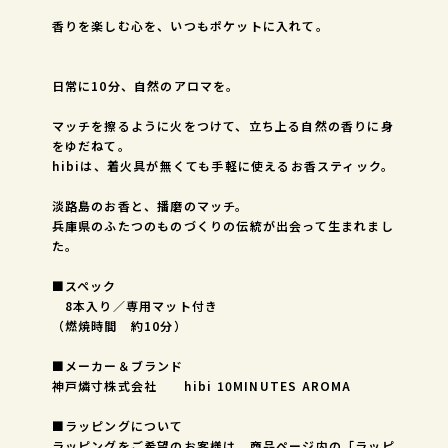
香りを楽しむ心を、いつもポケットに入れて。
日常に10分、自然のアロマを。
マッチを擦るように火をつけて、立ち上る自然の香りに身
をゆだねて。
hibiは、着火具が無くても手軽に使えるお香スティック。
淡路島のお香と、播磨のマッチ。
兵庫県のふたつのものづくりの伝統が出会って生まれまし
た。
■スペック
8本入り／専用マット付き
（燃焼時間 約10分）
■メーカー＆ブランド
神戸燐寸株式会社 hibi 10MINUTES AROMA
■ラッピングについて
ラッピングをご希望のお客様は、商品ページ内の「ラッピ