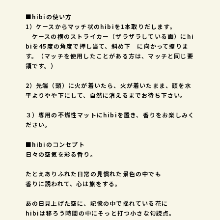
■hibiの使い方
1）ケースからマッチ状のhibiを1本取りだします。
ケースの横のストライカー（ザラザラしている面）にhi
biを45度の角度で押し当て、斜め下 に向かって擦りま
す。（マッチを使用したことがある方は、マッチと同じ要
領です。）
2）先端（頭）に火が着いたら、火が着いたまま、頭を水
平よりやや下にして、自然に消えるまでお待ち下さい。
３）専用の不燃性マットにhibiを置き、香りをお楽しみく
ださい。
■hibiのコンセプト
日々の空気を彩る香り。
たとえありふれた日常の見慣れた景色の中でも
香りに誘われて、心は旅をする。
あの日見上げた空に、記憶の中で揺れている花に
hibiは移ろう時間の中にそっと打つ小さな句読点。