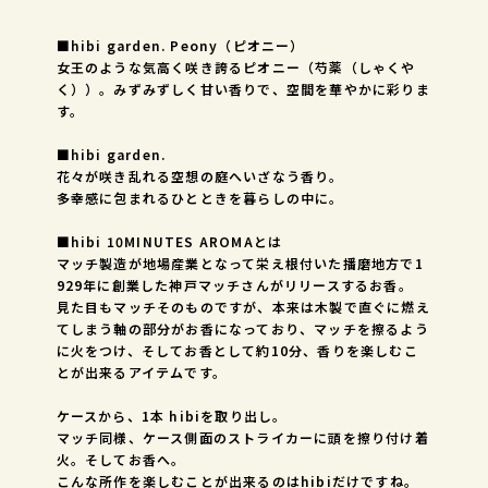
■hibi garden. Peony（ピオニー）
女王のような気高く咲き誇るピオニー（芍薬（しゃくや
く））。みずみずしく甘い香りで、空間を華やかに彩りま
す。
■hibi garden.
花々が咲き乱れる空想の庭へいざなう香り。
多幸感に包まれるひとときを暮らしの中に。
■hibi 10MINUTES AROMAとは
マッチ製造が地場産業となって栄え根付いた播磨地方で1
929年に創業した神戸マッチさんがリリースするお香。
見た目もマッチそのものですが、本来は木製で直ぐに燃え
てしまう軸の部分がお香になっており、マッチを擦るよう
に火をつけ、そしてお香として約10分、香りを楽しむこ
とが出来るアイテムです。
ケースから、1本 hibiを取り出し。
マッチ同様、ケース側面のストライカーに頭を擦り付け着
火。そしてお香へ。
こんな所作を楽しむことが出来るのはhibiだけですね。