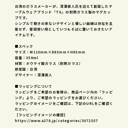
台湾のガラスメーカーが、深澤直人氏を迎えて創設したテ
ーブルウェアブランド「TG」の耐熱ガラス製のマグカッ
プです。
シンプルで飽きの来ないデザインと優しい曲線は存在を主
張せず、普段使い用としていつもそばに置いておきたいア
イテムです。
■スペック
サイズ：W110mm×D83mm×H85mm
容量：350ml
材質：ホウケイ酸ガラス（耐熱ガラス）
原産国：台湾
デザイナー：深澤直人
■ラッピングについて
ラッピングをご希望のお客様は、商品ページ内の「ラッピ
ング」より、ご希望のラッピングをお選びください。
ラッピングのイメージをご確認は、下記のURLをご確認く
ださい。
【ラッピングイメージの確認】
https://www.a278.jp/categories/3072557