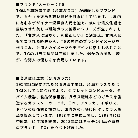
■ブランド/メーカー：TG
TGは台湾玻璃工業（台湾ガラス）が創設したブランド
で、豊かさを求める若い世代を対象にしています。世界的
に有名なデザイナー深澤直人氏を迎え、彼の台湾文化観を
反映させた美しい耐熱ガラス製品のシリーズが生まれまし
た。「台湾人は温かく、礼儀正しい」と深澤氏。台湾人に
もてなされた経験から、TGの独自のブランドイメージを
作りこみ、台湾人のイメージをデザインに落とし込むこと
で、TGのガラス製品は完成しました。温かみのある曲線
が、台湾人の優しさを表現しています。
■台湾玻璃工業（台湾ガラス）
1934年に設立された台湾玻璃工業は、台湾ガラスまたは
TGIとしても知られており、タブレットコンピュータ、モ
バイル機器、食品保存容器、ガラス繊維などのガラスを製
造するガラスメーカーです。日本、アメリカ、イギリス、
ドイツの技術者と協力し、国内外の市場に向けてガラス製
品を製造しています。1973年に株式上場し、1993年には
中国本土に工場を設置、2018年にはキッチン用品や家具
のブランド「TG」を立ち上げました。