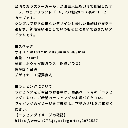
台湾のガラスメーカーが、深澤直人氏を迎えて創設したテ
ーブルウェアブランド「TG」の耐熱ガラス製のコーヒー
カップです。
シンプルで飽きの来ないデザインと優しい曲線は存在を主
張せず、普段使い用としていつもそばに置いておきたいア
イテムです。
■スペック
サイズ：W103mm×D80mm×H63mm
容量：230ml
材質：ホウケイ酸ガラス（耐熱ガラス）
原産国：台湾
デザイナー：深澤直人
■ラッピングについて
ラッピングをご希望のお客様は、商品ページ内の「ラッピ
ング」より、ご希望のラッピングをお選びください。
ラッピングのイメージをご確認は、下記のURLをご確認く
ださい。
【ラッピングイメージの確認】
https://www.a278.jp/categories/3072557