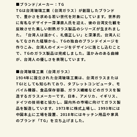
■ブランド/メーカー：TG
TGは台湾玻璃工業（台湾ガラス）が創設したブランド
で、豊かさを求める若い世代を対象にしています。世界的
に有名なデザイナー深澤直人氏を迎え、彼の台湾文化観を
反映させた美しい耐熱ガラス製品のシリーズが生まれまし
た。「台湾人は温かく、礼儀正しい」と深澤氏。台湾人に
もてなされた経験から、TGの独自のブランドイメージを
作りこみ、台湾人のイメージをデザインに落とし込むこと
で、TGのガラス製品は完成しました。温かみのある曲線
が、台湾人の優しさを表現しています。
■台湾玻璃工業（台湾ガラス）
1934年に設立された台湾玻璃工業は、台湾ガラスまたは
TGIとしても知られており、タブレットコンピュータ、モ
バイル機器、食品保存容器、ガラス繊維などのガラスを製
造するガラスメーカーです。日本、アメリカ、イギリス、
ドイツの技術者と協力し、国内外の市場に向けてガラス製
品を製造しています。1973年に株式上場し、1993年には
中国本土に工場を設置、2018年にはキッチン用品や家具
のブランド「TG」を立ち上げました。