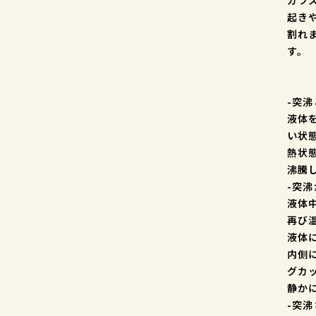
ガラ
起き
割れ
す。
-突沸
液体
い状
熱状
沸騰
-突
液体
再び
液体
内側
グカ
静か
-突