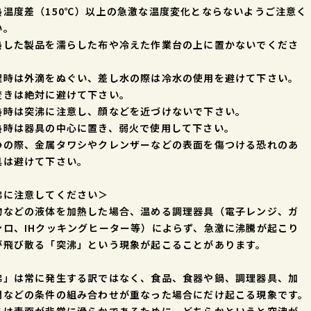
熱温度差（150℃）以上の急激な温度変化とならないようご注意く
い。
熱した製品を濡らした布や冷えた作業台の上に置かないでくださ
理時は外滴をぬぐい、差し水の際は冷水の使用を避けて下さい。
焚きは絶対に避けて下さい。
熱時は突沸に注意し、顔などを近づけないで下さい。
熱時は器具の中心に置き、弱火で使用して下さい。
浄の際、金属タワシやクレンザーなどの表面を傷つける恐れのあ
具は避けて下さい。
沸に注意してください＞
物などの液体を加熱した場合、温める調理器具（電子レンジ、ガ
ンロ、IHクッキングヒーター等）によらず、急激に沸騰が起こり
が飛び散る「突沸」という現象が起こることがあります。
沸」は常に発生する訳ではなく、食品、食器や鍋、調理器具、加
間などの条件の組み合わせが重なった場合にだけ起こる現象です。