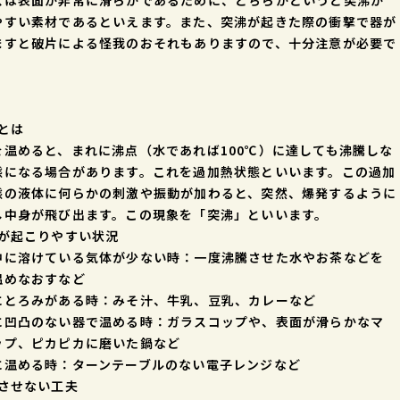
スは表面が非常に滑らかであるために、どちらかというと突沸が
やすい素材であるといえます。また、突沸が起きた際の衝撃で器が
ますと破片による怪我のおそれもありますので、十分注意が必要で
とは
を温めると、まれに沸点（水であれば100℃）に達しても沸騰しな
態になる場合があります。これを過加熱状態といいます。この過加
態の液体に何らかの刺激や振動が加わると、突然、爆発するように
し中身が飛び出ます。この現象を「突沸」といいます。
沸が起こりやすい状況
中に溶けている気体が少ない時：一度沸騰させた水やお茶などを
温めなおすなど
にとろみがある時：みそ汁、牛乳、豆乳、カレーなど
に凹凸のない器で温める時：ガラスコップや、表面が滑らかなマ
ップ、ピカピカに磨いた鍋など
に温める時：ターンテーブルのない電子レンジなど
沸させない工夫