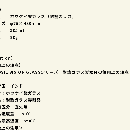
様
 ：ホウケイ酸ガラス（耐熱ガラス）
ズ：φ75×H80mm
 ：305ml
 ：90g
ution】
用上の注意】
OSIL VISION GLASSシリーズ 耐熱ガラス製器具の使用上の注意
産国：インド
材：ホウケイ酸ガラス
名：耐熱ガラス製器具
用区分：直火用
温度差：150℃
熱最高温度：350℃
扱上の注意＞