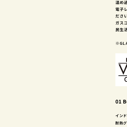
温め
電子
ださ
ガス
民生
※GL
01 
インド
耐熱グ