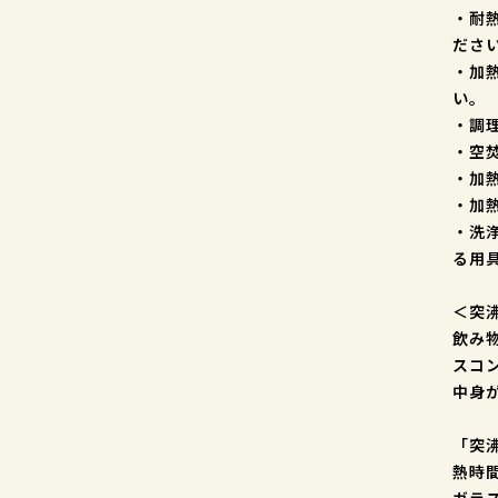
・耐
ださ
・加
い。
・調
・空
・加
・加
・洗
る用
＜突
飲み
スコ
中身
「突
熱時