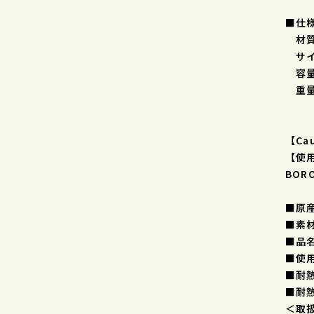
■仕
材質
サイ
容量
重量
【Ca
【使
BOR
■原
■素
■品
■使
■耐熱
■耐
＜取