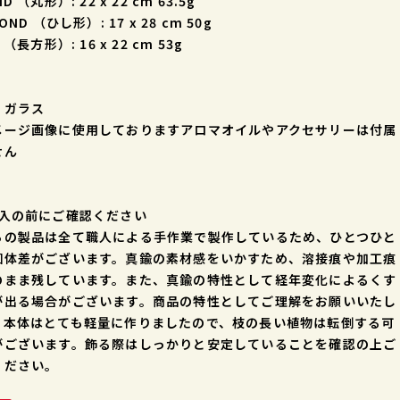
D （丸形）: 22 x 22 cm 63.5g
OND （ひし形）: 17 x 28 cm 50g
 （長方形）: 16 x 22 cm 53g
・ガラス
メージ画像に使用しておりますアロマオイルやアクセサリーは付属
せん
購入の前にご確認ください
らの製品は全て職人による手作業で製作しているため、ひとつひと
個体差がございます。真鍮の素材感をいかすため、溶接痕や加工痕
のまま残しています。また、真鍮の特性として経年変化によるくす
が出る場合がございます。商品の特性としてご理解をお願いいたし
。本体はとても軽量に作りましたので、枝の長い植物は転倒する可
がございます。飾る際はしっかりと安定していることを確認の上ご
ください。