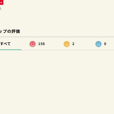
ve
る
ップの評価
すべて
156
2
0