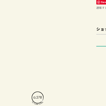
Sa
通報す
ショ