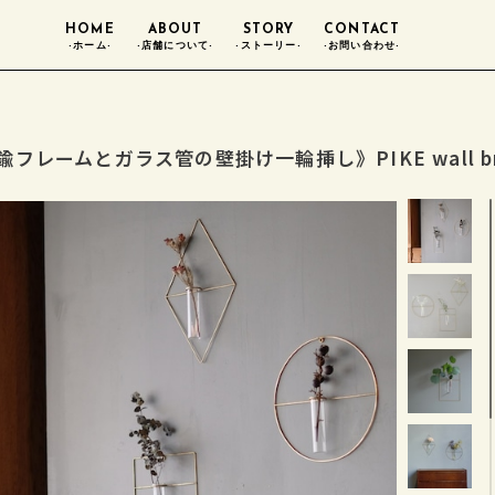
HOME
ABOUT
STORY
CONTACT
-ホーム-
-店舗について-
-ストーリー-
-お問い合わせ-
フレームとガラス管の壁掛け一輪挿し》PIKE wall brass v