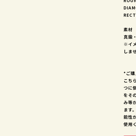
ROUN
DIAM
RECT
素材
真鍮
※イ
しま
*ご
こち
つに
をそ
み等
ます
能性
使用