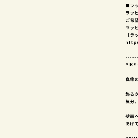
■ラ
ラッ
ご希
ラッ
【ラ
http
-----
PIKE
真鍮
飾る
気分
壁面
あげ