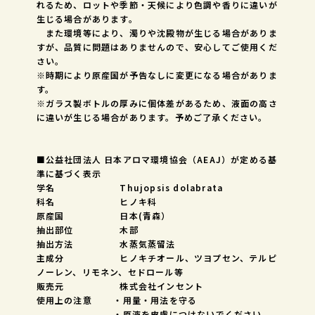
れるため、ロットや季節・天候により色調や香りに違いが
生じる場合があります。
また環境等により、濁りや沈殿物が生じる場合がありま
すが、品質に問題はありませんので、安心してご使用くだ
さい。
※時期により原産国が予告なしに変更になる場合がありま
す。
※ガラス製ボトルの厚みに個体差があるため、液面の高さ
に違いが生じる場合があります。予めご了承ください。
■公益社団法人 日本アロマ環境協会（AEAJ）が定める基
準に基づく表示
学名 Thujopsis dolabrata
科名 ヒノキ科
原産国 日本(青森）
抽出部位 木部
抽出方法 水蒸気蒸留法
主成分 ヒノキチオール、ツヨプセン、テルピ
ノーレン、リモネン、セドロール等
販売元 株式会社インセント
使用上の注意 ・用量・用法を守る
・原液を皮膚につけないでください。