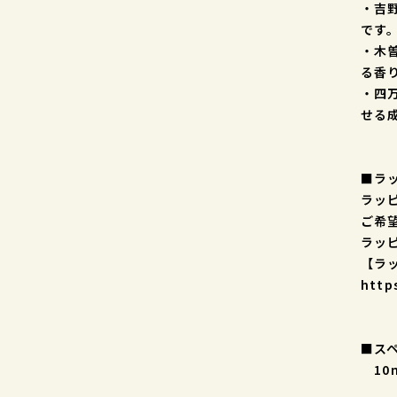
・吉
です
・木
る香
・四
せる
■ラ
ラッ
ご希
ラッ
【ラ
http
■ス
10m