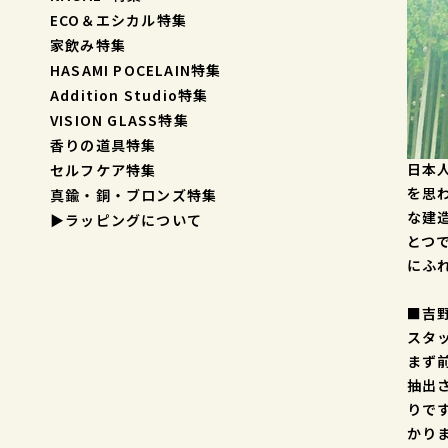
ECO＆エシカル特集
家飲み特集
HASAMI POCELAIN特集
Addition Studio特集
VISION GLASS特集
香りの道具特集
日本
セルフケア特集
を思
真鍮・銅・ブロンズ特集
な建
▶︎ラッピングについて
とつ
にふ
■吉
スタ
まず
抽出
りで
かり