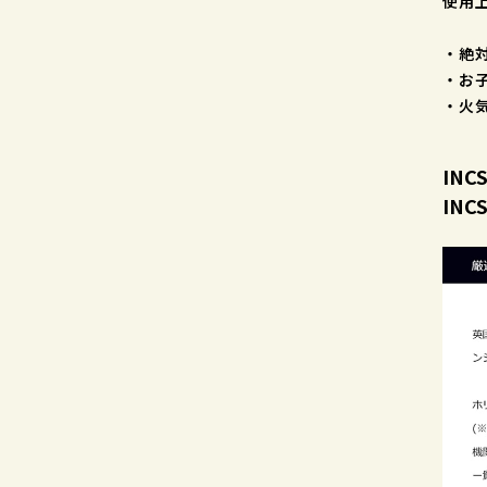
使用
・
・絶
・お
・火
IN
INC