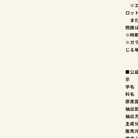
※エ
ロッ
また
問題
※時
※ガ
じる
■公
示
学名
科
原
抽
抽
主成
販