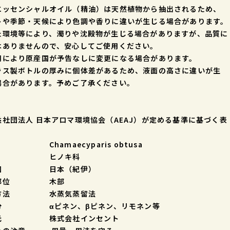
ッセンシャルオイル（精油）は天然植物から抽出されるため、
トや季節・天候により色調や香りに違いが生じる場合があります。
環境等により、濁りや沈殿物が生じる場合がありますが、品質に
はありませんので、安心してご使用ください。
期により原産国が予告なしに変更になる場合があります。
ラス製ボトルの厚みに個体差があるため、液面の高さに違いが生
場合があります。予めご了承ください。
益社団法人 日本アロマ環境協会（AEAJ）が定める基準に基づく表
 Chamaecyparis obtusa
名 ヒノキ科
産国 日本（紀伊）
出部位 木部
出方法 水蒸気蒸留法
分 αピネン、βピネン、リモネン等
売元 株式会社インセント