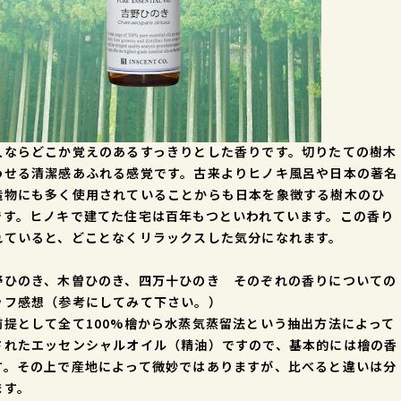
人ならどこか覚えのあるすっきりとした香りです。切りたての樹木
わせる清潔感あふれる感覚です。古来よりヒノキ風呂や日本の著名
造物にも多く使用されていることからも日本を象徴する樹木のひ
です。ヒノキで建てた住宅は百年もつといわれています。この香り
れていると、どことなくリラックスした気分になれます。
野ひのき、木曽ひのき、四万十ひのき そのぞれの香りについての
ッフ感想（参考にしてみて下さい。）
前提として全て100%檜から水蒸気蒸留法という抽出方法によって
されたエッセンシャルオイル（精油）ですので、基本的には檜の香
す。その上で産地によって微妙ではありますが、比べると違いは分
ます。