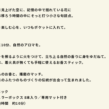
日見上げた空に、記憶の中で揺れている花に
biは移ろう時間の中にそっと打つ小さな句読点。
を楽しむ心を、いつもポケットに入れて。
に10分、自然のアロマを。
チを擦るように火をつけて、立ち上る自然の香りに身をゆだねて。
biは、着火具が無くても手軽に使えるお香スティック。
島のお香と、播磨のマッチ。
県のふたつのものづくりの伝統が出会って生まれました。
ペック
ュラーボックス 8本入り／専用マット付き
焼時間 約10分）