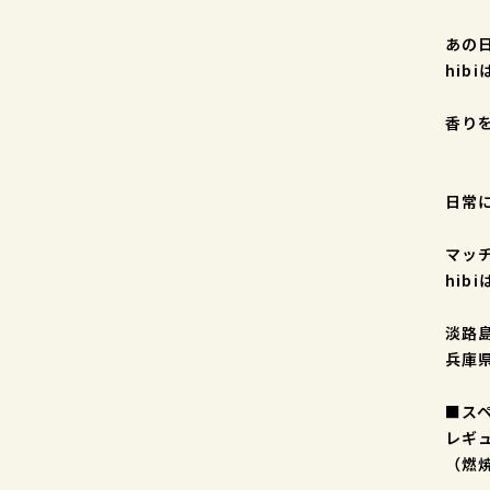
あの
hi
香り
日常
マッ
hi
淡路
兵庫
■ス
レギ
（燃