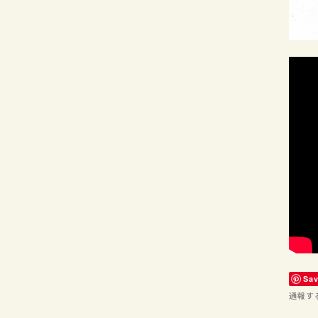
Sa
通報す