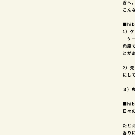
香へ
こん
■hi
1）ケ
ケー
角度
とが
2）
にし
３）
■hi
日々
たと
香り