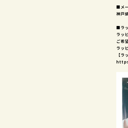
■メ
神戸燐
■ラ
ラッ
ご希
ラッ
【ラ
http