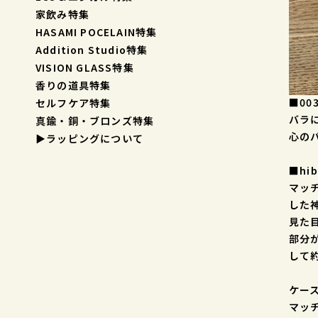
家飲み特集
HASAMI POCELAIN特集
Addition Studio特集
VISION GLASS特集
香りの道具特集
■00
セルフケア特集
バラ
真鍮・銅・ブロンズ特集
心の
▶︎ラッピングについて
■hib
マッ
した
見た
部分
して
ケース
マッ