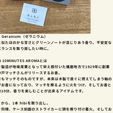
3 Geranium（ゼラニウム）
に似たほのかな甘さとグリーンノートが混じりあう香り。不安定な
バランスを取り戻したい時に。
i 10MINUTES AROMAとは
チ製造が地場産業となって栄え根付いた播磨地方で1929年に創業
神戸マッチさんがリリースするお香。
目もマッチそのものですが、本来は木製で直ぐに燃えてしまう軸の
がお香になっており、マッチを擦るように火をつけ、そしてお香と
約10分、香りを楽しむことが出来るアイテムです。
から、1本 hibiを取り出し。
チ同様、ケース側面のストライカーに頭を擦り付け着火。そしてお