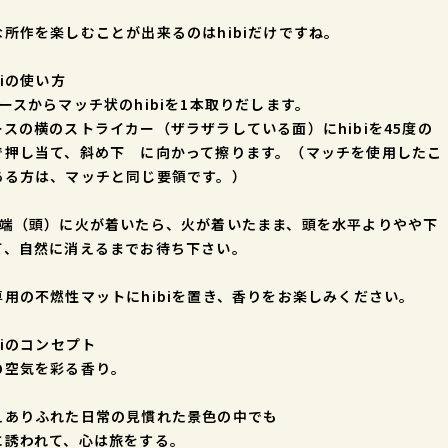
。
な所作を楽しむことが出来るのはhibiだけですね。
biの使い方
ースからマッチ状のhibiを1本取りだします。
スの横のストライカー（ザラザラしている面）にhibiを45度の
で押し当て、斜め下 に向かって擦ります。（マッチを使用したこ
ある方は、マッチと同じ要領です。）
先端（頭）に火が着いたら、火が着いたまま、頭を水平よりやや下
て、自然に消えるまでお待ち下さい。
専用の不燃性マットにhibiを置き、香りをお楽しみください。
biのコンセプト
の空気を彩る香り。
えありふれた日常の見慣れた景色の中でも
に誘われて、心は旅をする。