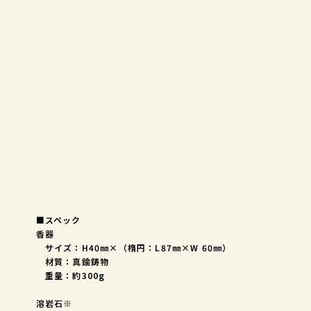
■スペック
香器
サイズ：H40㎜×（楕円：L87㎜×W 60㎜）
材質：真鍮鋳物
重量：約300g
溶岩石※