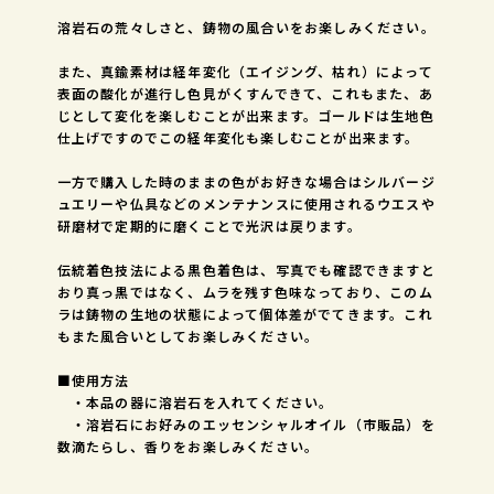
溶岩石の荒々しさと、鋳物の風合いをお楽しみください。
また、真鍮素材は経年変化（エイジング、枯れ）によって
表面の酸化が進行し色見がくすんできて、これもまた、あ
じとして変化を楽しむことが出来ます。ゴールドは生地色
仕上げですのでこの経年変化も楽しむことが出来ます。
一方で購入した時のままの色がお好きな場合はシルバージ
ュエリーや仏具などのメンテナンスに使用されるウエスや
研磨材で定期的に磨くことで光沢は戻ります。
伝統着色技法による黒色着色は、写真でも確認できますと
おり真っ黒ではなく、ムラを残す色味なっており、このム
ラは鋳物の生地の状態によって個体差がでてきます。これ
もまた風合いとしてお楽しみください。
■使用方法
・本品の器に溶岩石を入れてください。
・溶岩石にお好みのエッセンシャルオイル（市販品）を
数滴たらし、香りをお楽しみください。