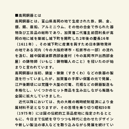
■高岡銅器とは
高岡銅器とは、富山県高岡の地で生産された鉄、銅、金、
銀、錫、亜鉛、アルミニウム、その他の合金で作られた器
物及び工芸品の総称であり、加賀藩二代藩主前田利長が高
岡の地に城を築城し城下町を開町した2年後の慶長16年
（1611年）、その城下町に産業を興すため日本鋳物発祥
の地である河内（今の大阪府堺市・松原市の一部）の流れ
を汲む、越中国砺波郡西部金屋村（今の高岡市戸出西部金
屋）の鋳物師（いもじ：鋳物職人のこと）を招いたのが始
まりと言われています。
高岡銅器は当初、鍋釜・鍬鍬（すきくわ）などの鉄器の製
造を行っていましたが、加賀藩の手厚い保護の元で発展、
江戸後期頃には梵鐘や大型の灯篭、花瓶などの銅器製造も
本格化し、いくつかのヒット商品を生み出しながら販路も
全国に拡大していきました。
近代以降においては、先の大戦の戦時統制経済により金
属材料不足となりますが、その苦境を乗り切り昭和50年
（1975年）には国の伝統的工芸品産地に指定されるとと
もに、今日まで伝統を守りつつも時代に合わせたデザイン
や新しい製法の導入などを取り込みながら発展を続けてい