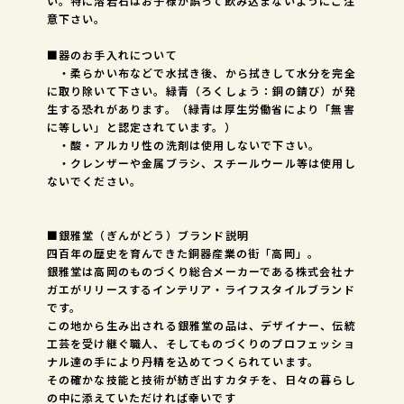
い。特に溶岩石はお子様が誤って飲み込まないようにご注
意下さい。
■器のお手入れについて
・柔らかい布などで水拭き後、から拭きして水分を完全
に取り除いて下さい。緑青（ろくしょう：銅の錆び）が発
生する恐れがあります。（緑青は厚生労働省により「無害
に等しい」と認定されています。）
・酸・アルカリ性の洗剤は使用しないで下さい。
・クレンザーや金属ブラシ、スチールウール等は使用し
ないでください。
■銀雅堂（ぎんがどう）ブランド説明
四百年の歴史を育んできた銅器産業の街「高岡」。
銀雅堂は高岡のものづくり総合メーカーである株式会社ナ
ガエがリリースするインテリア・ライフスタイルブランド
です。
この地から生み出される銀雅堂の品は、デザイナー、伝統
工芸を受け継ぐ職人、そしてものづくりのプロフェッショ
ナル達の手により丹精を込めてつくられています。
その確かな技能と技術が紡ぎ出すカタチを、日々の暮らし
の中に添えていただければ幸いです