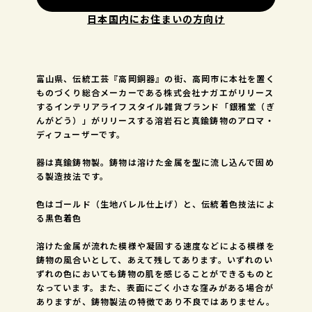
日本国内にお住まいの方向け
富山県、伝統工芸『高岡銅器』の街、高岡市に本社を置く
ものづくり総合メーカーである株式会社ナガエがリリース
するインテリアライフスタイル雑貨ブランド「銀雅堂（ぎ
んがどう）」がリリースする溶岩石と真鍮鋳物のアロマ・
ディフューザーです。
器は真鍮鋳物製。鋳物は溶けた金属を型に流し込んで固め
る製造技法です。
色はゴールド（生地バレル仕上げ）と、伝統着色技法によ
る黒色着色
溶けた金属が流れた模様や凝固する速度などによる模様を
鋳物の風合いとして、あえて残してあります。いずれのい
ずれの色においても鋳物の肌を感じることができるものと
なっています。また、表面にごく小さな窪みがある場合が
ありますが、鋳物製法の特徴であり不良ではありません。