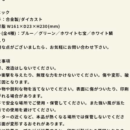
ペック
手：合金製/ダイカスト
脂 W161×D23×H230(mm)
ー(全4種)：ブルー／グリーン／ホワイト七宝／ホワイト鱗
入り
明な点がございましたら、お気軽にお問い合わせ下さい。
意事項
解、改造はしないでください。
い衝撃を与えたり、無理な力をかけないでください。傷や変形、破
原因となります。
い物や鋭利な物を当てないでください。表面に傷がついたり、印刷
がれる場合があります。
平で安全な場所でご使用・保管してください。また強い風が当た
所での使用を避けてください。
ーターの近くなど、本品が熱くなる場所では保管しないでくださ
扇面が変形するおそれがあります。