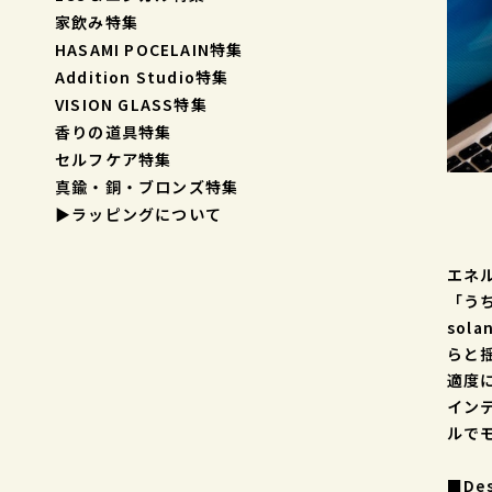
家飲み特集
HASAMI POCELAIN特集
Addition Studio特集
VISION GLASS特集
香りの道具特集
セルフケア特集
真鍮・銅・ブロンズ特集
▶︎ラッピングについて
エネ
「う
sol
らと
適度
イン
ルで
■Des