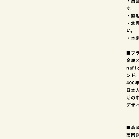
・扇
す。
・直
・幼
い。
・本
■ブラ
金属×
na
ンド
40
日本
活の
デザ
■高
高岡