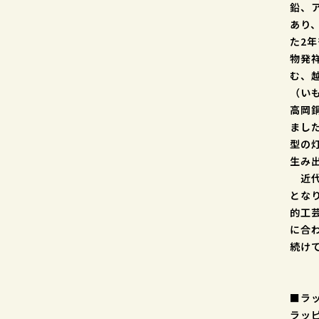
鉛、
あり
た2
物発
む、
（い
高岡
まし
型の
生み
近代
とな
的工
に合
続け
■ラ
ラッ