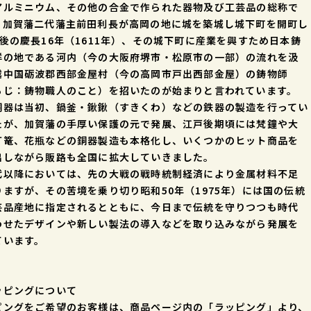
アルミニウム、その他の合金で作られた器物及び工芸品の総称で
、加賀藩二代藩主前田利長が高岡の地に城を築城し城下町を開町し
年後の慶長16年（1611年）、その城下町に産業を興すため日本鋳
祥の地である河内（今の大阪府堺市・松原市の一部）の流れを汲
越中国砺波郡西部金屋村（今の高岡市戸出西部金屋）の鋳物師
もじ：鋳物職人のこと）を招いたのが始まりと言われています。
銅器は当初、鍋釜・鍬鍬（すきくわ）などの鉄器の製造を行ってい
たが、加賀藩の手厚い保護の元で発展、江戸後期頃には梵鐘や大
灯篭、花瓶などの銅器製造も本格化し、いくつかのヒット商品を
出しながら販路も全国に拡大していきました。
以降においては、先の大戦の戦時統制経済により金属材料不足
りますが、その苦境を乗り切り昭和50年（1975年）には国の伝統
芸品産地に指定されるとともに、今日まで伝統を守りつつも時代
わせたデザインや新しい製法の導入などを取り込みながら発展を
ています。
ッピングについて
ピングをご希望のお客様は、商品ページ内の「ラッピング」より、