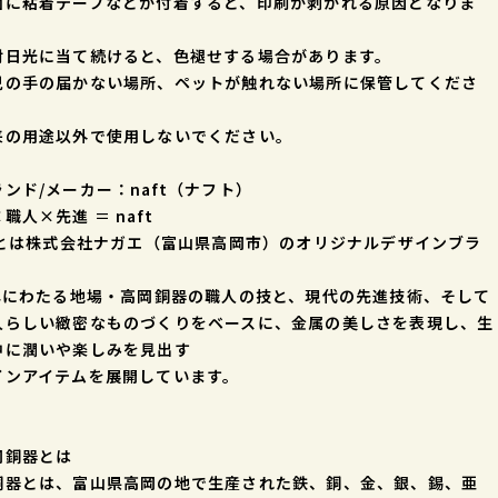
面に粘着テープなどが付着すると、印刷が剥がれる原因となりま
射日光に当て続けると、色褪せする場合があります。
児の手の届かない場所、ペットが触れない場所に保管してくださ
来の用途以外で使用しないでください。
ンド/メーカー：naft（ナフト）
職人×先進 ＝ naft
ftとは株式会社ナガエ（富山県高岡市）のオリジナルデザインブラ
。
0年にわたる地場・高岡銅器の職人の技と、現代の先進技術、そして
人らしい緻密なものづくりをベースに、金属の美しさを表現し、生
中に潤いや楽しみを見出す
インアイテムを展開しています。
岡銅器とは
銅器とは、富山県高岡の地で生産された鉄、銅、金、銀、錫、亜