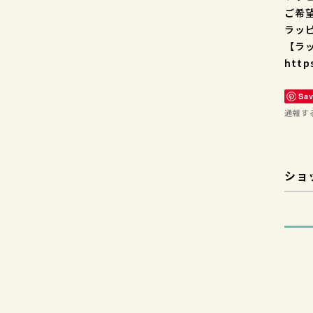
ご希
ラッ
【ラ
http
Sa
通報す
ショ