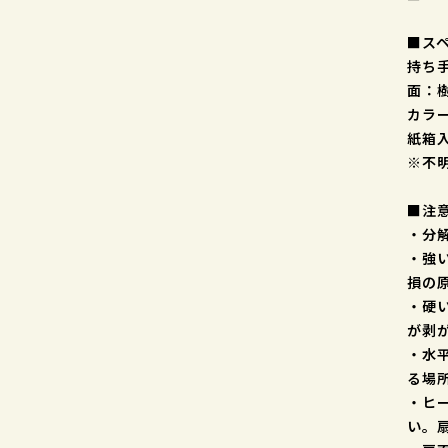
■ス
持ち
面：樹
カラ
紙箱
※不
■注
・分
・強
損の
・硬
が剥
・水
る場
・ヒ
い。