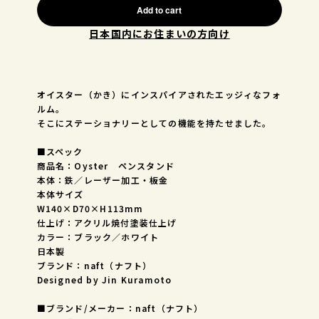
Add to cart
日本国内にお住まいの方向け
オイスター（かき）にインスパイアされたエッジィなフォ
ルム。
そこにステーショナリーとしての機能を持たせました。
■スペック
商品名：Oyster ペンスタンド
本体：鉄／レーザー加工・板金
本体サイズ
W140×D70×H113mm
仕上げ：アクリル焼付塗装仕上げ
カラー：ブラック／ホワイト
日本製
ブランド：naft（ナフト）
Designed by Jin Kuramoto
■ブランド/メーカー：naft（ナフト）