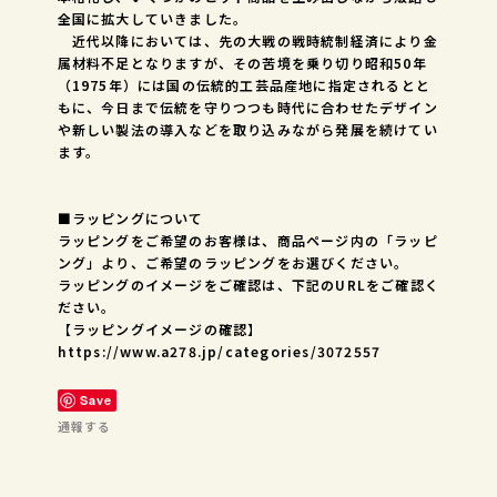
全国に拡大していきました。
近代以降においては、先の大戦の戦時統制経済により金
属材料不足となりますが、その苦境を乗り切り昭和50年
（1975年）には国の伝統的工芸品産地に指定されるとと
もに、今日まで伝統を守りつつも時代に合わせたデザイン
や新しい製法の導入などを取り込みながら発展を続けてい
ます。
■ラッピングについて
ラッピングをご希望のお客様は、商品ページ内の「ラッピ
ング」より、ご希望のラッピングをお選びください。
ラッピングのイメージをご確認は、下記のURLをご確認く
ださい。
【ラッピングイメージの確認】
https://www.a278.jp/categories/3072557
Save
通報する