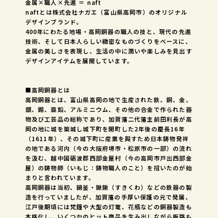
金属×職人×先進 ＝ naft
naftとは株式会社ナガエ（富山県高岡市）のオリジナル
デザインブランド。
400年にわたる地場・高岡銅器の職人の技と、現代の先進
技術、そして日本人らしい緻密なものづくりをベースに、
金属の美しさを表現し、生活の中に潤いや楽しみを見出す
デザインアイテムを展開しています。
■高岡銅器とは
高岡銅器とは、富山県高岡の地で生産された鉄、銅、金、
銀、錫、亜鉛、アルミニウム、その他の合金で作られた器
物及び工芸品の総称であり、加賀藩二代藩主前田利長が高
岡の地に城を築城し城下町を開町した2年後の慶長16年
（1611年）、その城下町に産業を興すため日本鋳物発祥
の地である河内（今の大阪府堺市・松原市の一部）の流れ
を汲む、越中国砺波郡西部金屋村（今の高岡市戸出西部金
屋）の鋳物師（いもじ：鋳物職人のこと）を招いたのが始
まりと言われています。
高岡銅器は当初、鍋釜・鍬鍬（すきくわ）などの鉄器の製
造を行っていましたが、加賀藩の手厚い保護の元で発展、
江戸後期頃には梵鐘や大型の灯篭、花瓶などの銅器製造も
本格化し、いくつかのヒット商品を生み出しながら販路も