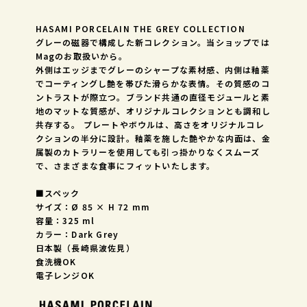
HASAMI PORCELAIN THE GREY COLLECTION
グレーの磁器で構成した新コレクション。当ショップでは
Magのお取扱いから。
外側はエッジまでグレーのシャープな素材感、内側は釉薬
でコーティングし艶を帯びた滑らかな表情。その質感のコ
ントラストが際立つ。ブランド共通の直径モジュールと素
地のマットな質感が、オリジナルコレクションとも調和し
共存する。 プレートやボウルは、高さをオリジナルコレ
クションの半分に設計。釉薬を施した艶やかな内面は、金
属製のカトラリーを使用しても引っ掛かりなくスムーズ
で、さまざまな食事にフィットいたします。
■スペック
サイズ：Ø 85 × H 72 mm
容量：325 ml
カラー：Dark Grey
日本製（長崎県波佐見）
食洗機OK
電子レンジOK