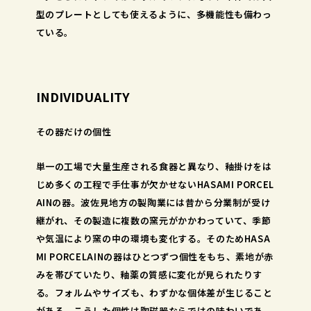
型のプレートとしても使えるように、多機能性も備わっ
ている。
INDIVIDUALITY
その器だけの個性
単一の工場で大量生産される食器と異なり、釉掛けをは
じめ多くの工程で手仕事が欠かせないHASAMI PORCEL
AINの器。波佐見地方の製陶業には昔から分業制が受け
継がれ、その製造に複数の窯元がかかわっていて、季節
や気温により窯の中の環境も変化する。そのためHASA
MI PORCELAINの器はひとつずつ個性をもち、素地が赤
みを帯びていたり、釉薬の質感に変化が見られたりす
る。フォルムやサイズも、わずかな個体差が生じること
がある。こうした個性は陶磁器ならではの味わいであ