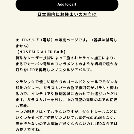
Add to cart
日本国内にお住まいの方向け
★LEDバルブ（電球）の販売ページです。（器具は付属し
ません）
【NOSTALGIA LED Bulb】
特殊なレーザー技術によって施されたライン加工により、
まるでカーボン電球のフィラメントのような繊細で暖かな
灯りをLEDで再現したノスタルジアバルブ。
クラシックで優しい明かりのゴールドとクールでモダンな
印象のグレー。ガラスカバーの色で雰囲気がガラリと変わ
るので、インテリアや照明器具に合わせてお選びいただけ
ます。ガラスカバーを外し、中の筒型の電球のみでの使用
も可能。
一つの明るさはとても少ないですが、ダクトレールなどに
いくつか並べてご使用いただいても電気代の心配もなく、
熱を持たないのでお部屋が熱くならないのもLEDならでは
の良さですね。