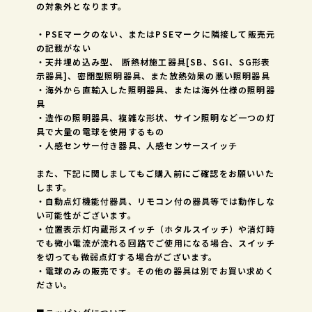
の対象外となります。
・PSEマークのない、またはPSEマークに隣接して販売元
の記載がない
・天井埋め込み型、 断熱材施工器具[SB、SGI、SG形表
示器具]、密閉型照明器具、また放熱効果の悪い照明器具
・海外から直輸入した照明器具、または海外仕様の照明器
具
・造作の照明器具、複雑な形状、サイン照明など一つの灯
具で大量の電球を使用するもの
・人感センサー付き器具、人感センサースイッチ
また、下記に関しましてもご購入前にご確認をお願いいた
します。
・自動点灯機能付器具、リモコン付の器具等では動作しな
い可能性がございます。
・位置表示灯内蔵形スイッチ（ホタルスイッチ）や消灯時
でも微小電流が流れる回路でご使用になる場合、スイッチ
を切っても微弱点灯する場合がございます。
・電球のみの販売です。その他の器具は別でお買い求めく
ださい。