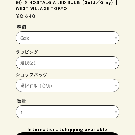
用）》NOSTALGIA LED BULB（Gold／Gray）|
WEST VILLAGE TOKYO
¥2,640
種類
ラッピング
ショップバッグ
数量
International shipping available