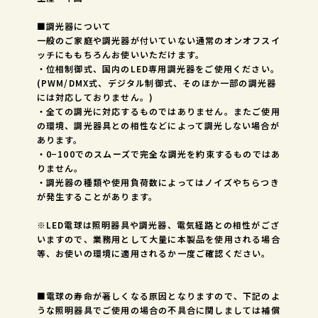
■調光器について
一般のご家庭や調光器が付いていない通常のオンオフスイ
ッチにももちろんお使いいただけます。
・位相制御式、国内のLED専用調光器をご使用ください。
(PWM/DMX式、デジタル制御式、そのほか一部の調光器
には対応しておりません。)
・全ての調光に対応するものではありません。またご使用
の環境、調光器具との相性などによって調光しない場合が
あります。
・0−100でのスムーズで完全な調光を約束するものではあ
りません。
・調光器の種類や使用負荷数によってはノイズやちらつき
が発生することがあります。
※LED電球は照明器具や調光器、電気経路との相性がござ
いますので、業務用として大量に本製品を使用される場合
等、お使いの環境に適用されるか一度ご確認ください。
■電球の寿命が著しくなる原因となりますので、下記のよ
うな照明器具でご使用の場合の不具合に関しましては補償