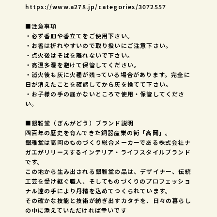
https://www.a278.jp/categories/3072557
■注意事項
・必ず香皿や香立てをご使用下さい。
・お香は折れやすいので取り扱いにご注意下さい。
・点火後はそばを離れないで下さい。
・高温多湿を避けて保管してください。
・消火後も灰に火種が残っている場合があります。完全に
日が消えたことを確認してから灰を捨てて下さい。
・お子様の手の届かないところで使用・保管してくださ
い。
■銀雅堂（ぎんがどう）ブランド説明
四百年の歴史を育んできた銅器産業の街「高岡」。
銀雅堂は高岡のものづくり総合メーカーである株式会社ナ
ガエがリリースするインテリア・ライフスタイルブランド
です。
この地から生み出される銀雅堂の品は、デザイナー、伝統
工芸を受け継ぐ職人、そしてものづくりのプロフェッショ
ナル達の手により丹精を込めてつくられています。
その確かな技能と技術が紡ぎ出すカタチを、日々の暮らし
の中に添えていただければ幸いです