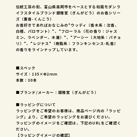
伝統工芸の街、富山県高岡市をベースとする和風モダンラ
イフスタイルブランド銀雅堂（ぎんがどう）のお香シリー
ズ（薫香-くんこう）
お香好きであればおなじみの”ウッディ（香木系：沈香、
白檀、パロサント）”、”フローラル（花の香り：ジャス
ミン、ラベンダー、木蓮）”、”アーシー（大地系：パチョ
リ）”、”レジナス”（樹脂系：フランキンセンス-乳香）
の香りをラインナップしています。
■スペック
サイズ：135×Φ2ｍｍ
本数：30本
■ブランド/メーカー：銀雅堂（ぎんがどう）
■ラッピングについて
ラッピングをご希望のお客様は、商品ページ内の「ラッピ
ング」より、ご希望のラッピングをお選びください。
ラッピングのイメージをご確認は、下記のURLをご確認く
ださい。
【ラッピングイメージの確認】