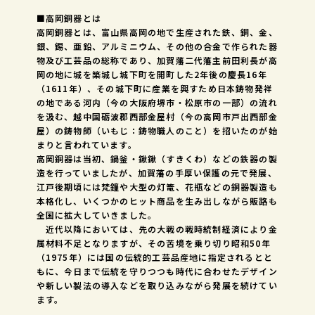
■高岡銅器とは
高岡銅器とは、富山県高岡の地で生産された鉄、銅、金、
銀、錫、亜鉛、アルミニウム、その他の合金で作られた器
物及び工芸品の総称であり、加賀藩二代藩主前田利長が高
岡の地に城を築城し城下町を開町した2年後の慶長16年
（1611年）、その城下町に産業を興すため日本鋳物発祥
の地である河内（今の大阪府堺市・松原市の一部）の流れ
を汲む、越中国砺波郡西部金屋村（今の高岡市戸出西部金
屋）の鋳物師（いもじ：鋳物職人のこと）を招いたのが始
まりと言われています。
高岡銅器は当初、鍋釜・鍬鍬（すきくわ）などの鉄器の製
造を行っていましたが、加賀藩の手厚い保護の元で発展、
江戸後期頃には梵鐘や大型の灯篭、花瓶などの銅器製造も
本格化し、いくつかのヒット商品を生み出しながら販路も
全国に拡大していきました。
近代以降においては、先の大戦の戦時統制経済により金
属材料不足となりますが、その苦境を乗り切り昭和50年
（1975年）には国の伝統的工芸品産地に指定されるとと
もに、今日まで伝統を守りつつも時代に合わせたデザイン
や新しい製法の導入などを取り込みながら発展を続けてい
ます。