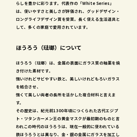
らしを豊かに彩ります。代表作の「White Series」
は、使いやすさと美しさが評価され、グッドデザイン・
ロングライフデザイン賞を受賞。長く使える生活道具と
して、多くの家庭で愛用されています。
ほうろう（琺瑯）について
ほうろう（琺瑯）は、金属の表面にガラス質の釉薬を焼
き付けた素材です。
強いけれどサビやすい鉄と、美しいけれどもろいガラス
を結合させ、
強くて美しい両者の長所を活かした複合材料と言えま
す。
その歴史は、紀元前1300年頃につくられた古代エジプ
ト・ツタンカーメン王の黄金マスクが最初期のものと言
われこの時代のほうろうは、現在一般的に使われている
鉄ほうろうとは異なり、金・銀の金属にガラスを加工し