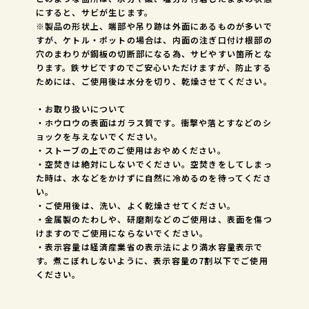
にすると、サビが生じます。
※製品の形状上、端部や吊り跡は外面にあるものが多いで
すが、ケトル・ポットの場合は、内面の注ぎ口付け根部の
穴のまわりが鋼板の切断部になる為、サビやすい箇所とな
ります。鉄サビですのでご安心いただけますが、防止する
ためには、ご使用後は水分を切り、乾燥させてください。
・お取り扱いについて
・ホウロウの表面はガラス質です。衝撃や落とすなどのシ
ョックを与えないでください。
・ストーブの上でのご使用はおやめください。
・空焚きは絶対にしないでください。空焚きをしてしまっ
た時は、水などをかけずに自然に冷めるのを待ってくださ
い。
・ご使用後は、洗い、よく乾燥させてください。
・金属製のたわしや、研磨剤などのご使用は、表面を傷つ
けますのでご使用にならないでください。
・表示容量は経済産業省の表示法により満水容量表示で
す。煮こぼれしないように、表示容量の7割以下でご使用
ください。