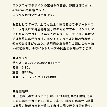
ロングライフデザインの定番保存容器。野田琺瑯のWhit
e Seriesの新色グレイ。
シックな色合いがステキです。
お皿としてテーブル上でも品よく映えるのでデザートやフ
ルーツを入れて特別感を楽しむのもおすすめ。インテリア
にも馴染みが良く、道具を入れるストレージにする等使い
途は無限に広がります。ホワイトシリーズと組み合わせて
使っても相性ぴったり。透明感のある墨色の蓋はこの＋Gr
ayに初採用。ホワイトシリーズの同型と併用ができます。
■スペック
サイズ：W106×D100×H54mm
容量：0.32L
重量：約130g
備考：シールふた付【EVA樹脂】
■野田琺瑯
野田琺瑯（のだほうろう）は、1934年創業の日本を代表
する琺瑯メーカーです。国内で唯一、鋼板の成形から釉薬
の施釉、焼成までを一貫して自社工場で行う技術を持ち、