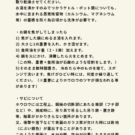
取り乾燥させてください。
お湯を沸かすのみでつかうケトル・ポット類についても、
水中に含まれる蒸発残留物（カルシウム、マグネシウム
等）の蓄積を防ぐ為日頃から洗浄が必要です。
・お鍋を焦がしてしまったら
1) 焦がした鍋にぬるま湯を入れます。
2) 大さじ1の重曹を入れ、かき混ぜます。
3) 食用油を少量（2・3滴）加えます。
4) 鍋を火にかけ、沸騰したら火をとめます。
（この時、重曹＋食用油が石鹸のような役割をします。）
5)そのまま数時間置き、 冷めたら中のものを捨て、スポ
ンジで洗います。焦げがひどい時には、何度か繰り返して
ください。（※重曹によりホウロウのツヤが損なわれる事
があります）
・サビについて
ホウロウには工程上、鋼板の切断部にあたる端部（フチ部
など）や、焼成時に、吊り具で吊るした吊り跡・置き跡
等、釉薬がかかりきらない箇所があります。
又、衝撃や落下などで表面のガラス質が欠けた時には鉄地
（にぶい銀色）が露出することがあります。
このような箇所は、水分や酸、塩分が付着したままの状態