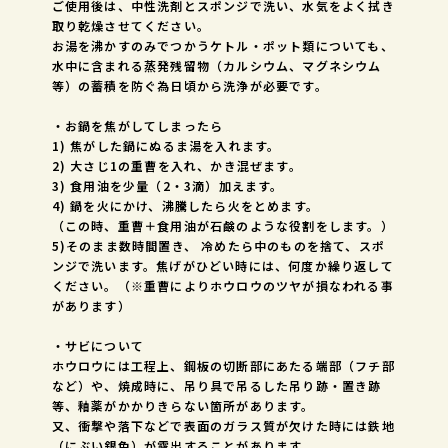
ご使用後は、中性洗剤とスポンジで洗い、水気をよく拭き
取り乾燥させてください。
お湯を沸かすのみでつかうケトル・ポット類についても、
水中に含まれる蒸発残留物（カルシウム、マグネシウム
等）の蓄積を防ぐ為日頃から洗浄が必要です。
・お鍋を焦がしてしまったら
1) 焦がした鍋にぬるま湯を入れます。
2) 大さじ1の重曹を入れ、かき混ぜます。
3) 食用油を少量（2・3滴）加えます。
4) 鍋を火にかけ、沸騰したら火をとめます。
（この時、重曹＋食用油が石鹸のような役割をします。）
5)そのまま数時間置き、 冷めたら中のものを捨て、スポ
ンジで洗います。焦げがひどい時には、何度か繰り返して
ください。（※重曹によりホウロウのツヤが損なわれる事
があります）
・サビについて
ホウロウには工程上、鋼板の切断部にあたる端部（フチ部
など）や、焼成時に、吊り具で吊るした吊り跡・置き跡
等、釉薬がかかりきらない箇所があります。
又、衝撃や落下などで表面のガラス質が欠けた時には鉄地
（にぶい銀色）が露出することがあります。