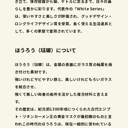
き立て、保存容器から鍋、ケトルに至るまで、日々の暮
らしを豊かに彩ります。代表作の「White Series」
は、使いやすさと美しさが評価され、グッドデザイン・
ロングライフデザイン賞を受賞。長く使える生活道具と
して、多くの家庭で愛用されています。
ほうろう（琺瑯）について
ほうろう（琺瑯）は、金属の表面にガラス質の釉薬を焼
き付けた素材です。
強いけれどサビやすい鉄と、美しいけれどもろいガラス
を結合させ、
強くて美しい両者の長所を活かした複合材料と言えま
す。
その歴史は、紀元前1300年頃につくられた古代エジプ
ト・ツタンカーメン王の黄金マスクが最初期のものと言
われこの時代のほうろうは、現在一般的に使われている