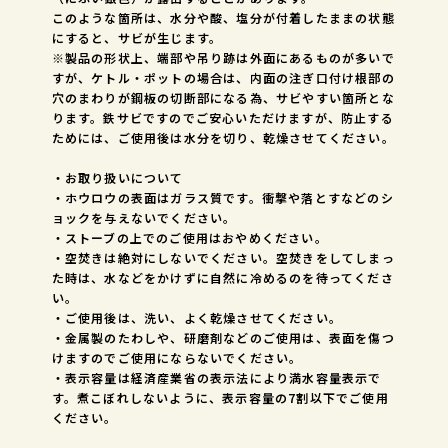
このような箇所は、水分や酸、塩分が付着したままの状態
にすると、サビが生じます。
※製品の形状上、端部や吊り跡は外面にあるものが多いで
すが、ケトル・ポットの場合は、内面の注ぎ口付け根部の
穴のまわりが鋼板の切断部になる為、サビやすい箇所とな
ります。鉄サビですのでご安心いただけますが、防止する
ためには、ご使用後は水分を切り、乾燥させてください。
・お取り扱いについて
・ホウロウの表面はガラス質です。衝撃や落とすなどのシ
ョックを与えないでください。
・ストーブの上でのご使用はおやめください。
・空焚きは絶対にしないでください。空焚きをしてしまっ
た時は、水などをかけずに自然に冷めるのを待ってくださ
い。
・ご使用後は、洗い、よく乾燥させてください。
・金属製のたわしや、研磨剤などのご使用は、表面を傷つ
けますのでご使用にならないでください。
・表示容量は経済産業省の表示法により満水容量表示で
す。煮こぼれしないように、表示容量の7割以下でご使用
ください。