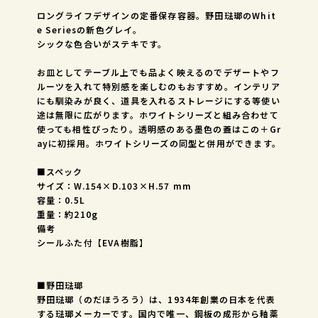
ロングライフデザインの定番保存容器。野田琺瑯のWhit
e Seriesの新色グレイ。
シックな色合いがステキです。
お皿としてテーブル上でも品よく映えるのでデザートやフ
ルーツを入れて特別感を楽しむのもおすすめ。インテリア
にも馴染みが良く、道具を入れるストレージにする等使い
途は無限に広がります。ホワイトシリーズと組み合わせて
使っても相性ぴったり。透明感のある墨色の蓋はこの＋Gr
ayに初採用。ホワイトシリーズの同型と併用ができます。
■スペック
サイズ：W.154×D.103×H.57 mm
容量：0.5L
重量：約210g
備考
シールふた付【EVA樹脂】
■野田琺瑯
野田琺瑯（のだほうろう）は、1934年創業の日本を代表
する琺瑯メーカーです。国内で唯一、鋼板の成形から釉薬