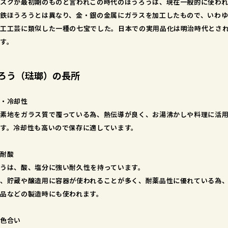
スクが最初期のものと言われこの時代のほうろうは、現在一般的に使わ
鉄ほうろうとは異なり、金・銀の金属にガラスを加工したもので、いわ
工工芸に類似した一種の七宝でした。日本での実用品化は明治時代とさ
す。
ろう（琺瑯）の長所
・冷却性
素地をガラス質で覆っている為、熱伝導が良く、お湯沸かしや料理に活
す。冷却性も高いので保存に適しています。
耐酸
うは、酸、塩分に強い耐久性を持っています。
、貯蔵や醸造用に容器が使われることが多く、耐薬品性に優れている為
品などの製造時にも使われます。
色合い