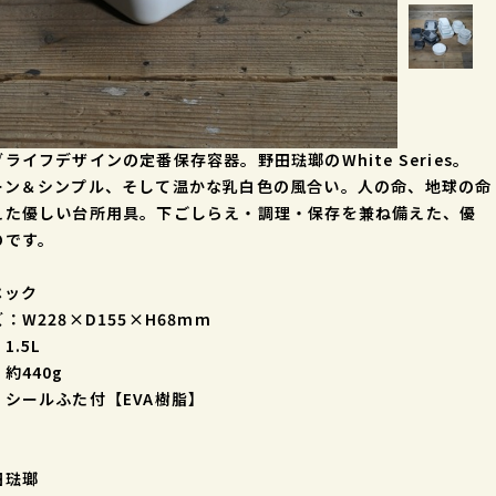
ライフデザインの定番保存容器。野田琺瑯のWhite Series。
ーン＆シンプル、そして温かな乳白色の風合い。人の命、地球の命
えた優しい台所用具。下ごしらえ・調理・保存を兼ね備えた、優
のです。
ペック
：W228×D155×H68mm
1.5L
約440g
：シールふた付【EVA樹脂】
田琺瑯