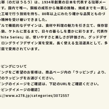
琺瑯（のだほうろう）は、1934年創業の日本を代表する琺瑯メー
です。国内で唯一、鋼板の成形から釉薬の施釉、焼成までを一貫し
社工場で行う技術を持ち、80年以上にわたり確かな品質とものづ
の精神を受け継いできました。
プルで機能的なデザインは、食材や料理の魅力を引き立て、保存容
ら鍋、ケトルに至るまで、日々の暮らしを豊かに彩ります。代表作
hite Series」は、使いやすさと美しさが評価され、グッドデザ
・ロングライフデザイン賞を受賞。長く使える生活道具として、多
家庭で愛用されています。
ッピングについて
ピングをご希望のお客様は、商品ページ内の「ラッピング」より、
望のラッピングをお選びください。
ピングのイメージをご確認は、下記のURLをご確認ください。
ッピングイメージの確認】
s://www.a278.jp/categories/3072557