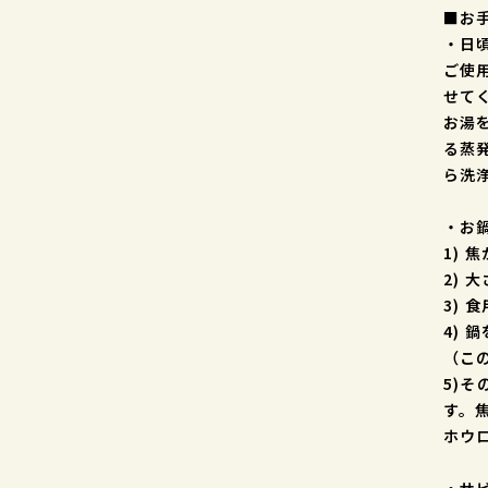
■お
・日
ご使
せて
お湯
る蒸
ら洗
・お
1)
2) 
3) 
4)
（こ
5)
す。
ホウ