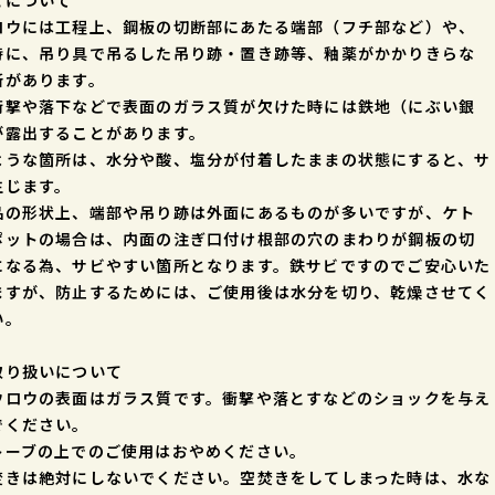
ビについて
ロウには工程上、鋼板の切断部にあたる端部（フチ部など）や、
時に、吊り具で吊るした吊り跡・置き跡等、釉薬がかかりきらな
所があります。
衝撃や落下などで表面のガラス質が欠けた時には鉄地（にぶい銀
が露出することがあります。
ような箇所は、水分や酸、塩分が付着したままの状態にすると、サ
生じます。
品の形状上、端部や吊り跡は外面にあるものが多いですが、ケト
ポットの場合は、内面の注ぎ口付け根部の穴のまわりが鋼板の切
になる為、サビやすい箇所となります。鉄サビですのでご安心いた
ますが、防止するためには、ご使用後は水分を切り、乾燥させてく
い。
取り扱いについて
ウロウの表面はガラス質です。衝撃や落とすなどのショックを与え
でください。
トーブの上でのご使用はおやめください。
焚きは絶対にしないでください。空焚きをしてしまった時は、水な