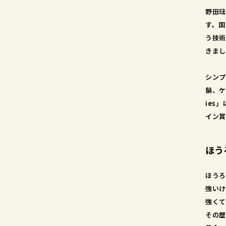
野田琺
す。国
う技術
きまし
シンプ
鍋、ケ
ies
イン賞
ほう
ほうろ
強いけ
強くて
その歴