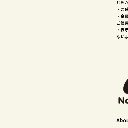
どを
・ご
・金
ご使
・表
ない
-
Abo