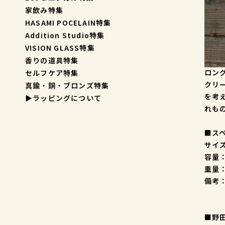
家飲み特集
HASAMI POCELAIN特集
Addition Studio特集
VISION GLASS特集
香りの道具特集
ロング
セルフケア特集
クリ
真鍮・銅・ブロンズ特集
を考
▶︎ラッピングについて
れも
■ス
サイズ
容量：
重量：
備考
■野