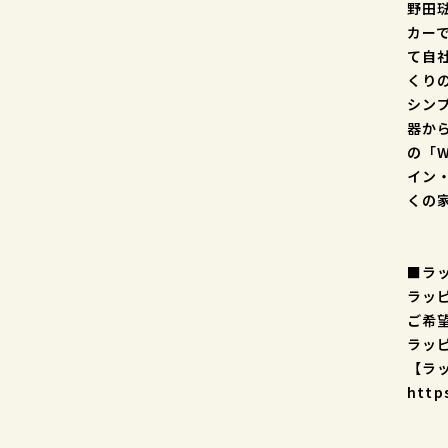
野田
カー
て自
くり
シン
器か
の「W
イン
くの
■ラ
ラッ
ご希
ラッ
【ラ
http