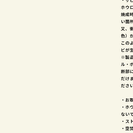
・サ
ホウ
焼成
い箇
又、
色）
この
ビが
※製
ル・
断部
だけ
ださ
・お
・ホ
ない
・ス
・空