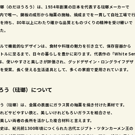
瑯（のだほうろう）は、1934年創業の日本を代表する琺瑯メーカーで
内で唯一、鋼板の成形から釉薬の施釉、焼成までを一貫して自社工場で
を持ち、80年以上にわたり確かな品質とものづくりの精神を受け継いで
た。
ルで機能的なデザインは、食材や料理の魅力を引き立て、保存容器から
トルに至るまで、日々の暮らしを豊かに彩ります。代表作の「White Se
」は、使いやすさと美しさが評価され、グッドデザイン・ロングライフデザ
を受賞。長く使える生活道具として、多くの家庭で愛用されています。
ろう（琺瑯）について
う（琺瑯）は、金属の表面にガラス質の釉薬を焼き付けた素材です。
れどサビやすい鉄と、美しいけれどもろいガラスを結合させ、
美しい両者の長所を活かした複合材料と言えます。
史は、紀元前1300年頃につくられた古代エジプト・ツタンカーメン王の