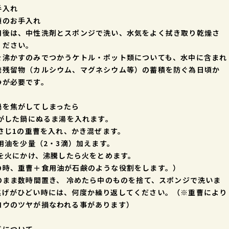
手入れ
頃のお手入れ
用後は、中性洗剤とスポンジで洗い、水気をよく拭き取り乾燥さ
ください。
を沸かすのみでつかうケトル・ポット類についても、水中に含まれ
発残留物（カルシウム、マグネシウム等）の蓄積を防ぐ為日頃か
浄が必要です。
鍋を焦がしてしまったら
 焦がした鍋にぬるま湯を入れます。
大さじ1の重曹を入れ、かき混ぜます。
食用油を少量（2・3滴）加えます。
 鍋を火にかけ、沸騰したら火をとめます。
の時、重曹＋食用油が石鹸のような役割をします。）
そのまま数時間置き、 冷めたら中のものを捨て、スポンジで洗いま
焦げがひどい時には、何度か繰り返してください。（※重曹により
ロウのツヤが損なわれる事があります）