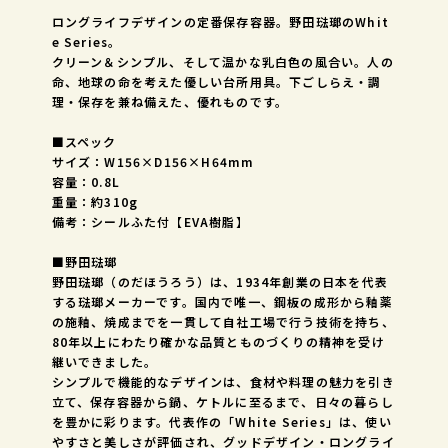
ロングライフデザインの定番保存容器。野田琺瑯のWhit
e Series。
クリーン＆シンプル、そして温かな乳白色の風合い。人の
命、地球の命を考えた優しい台所用具。下ごしらえ・調
理・保存を兼ね備えた、優れものです。
■スペック
サイズ：W156×D156×H64mm
容量：0.8L
重量：約310g
備考：シールふた付【EVA樹脂】
■野田琺瑯
野田琺瑯（のだほうろう）は、1934年創業の日本を代表
する琺瑯メーカーです。国内で唯一、鋼板の成形から釉薬
の施釉、焼成までを一貫して自社工場で行う技術を持ち、
80年以上にわたり確かな品質とものづくりの精神を受け
継いできました。
シンプルで機能的なデザインは、食材や料理の魅力を引き
立て、保存容器から鍋、ケトルに至るまで、日々の暮らし
を豊かに彩ります。代表作の「White Series」は、使い
やすさと美しさが評価され、グッドデザイン・ロングライ