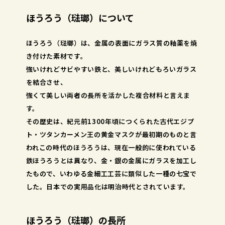
ほうろう（琺瑯）について
ほうろう（琺瑯）は、金属の表面にガラス質の釉薬を焼
き付けた素材です。
強いけれどサビやすい鉄と、美しいけれどもろいガラス
を結合させ、
強くて美しい両者の長所を活かした複合材料と言えま
す。
その歴史は、紀元前1300年頃につくられた古代エジプ
ト・ツタンカーメン王の黄金マスクが最初期のものと言
われこの時代のほうろうは、現在一般的に使われている
鉄ほうろうとは異なり、金・銀の金属にガラスを加工し
たもので、いわゆる金細工工芸に類似した一種の七宝で
した。日本での実用品化は明治時代とされています。
ほうろう（琺瑯）の長所