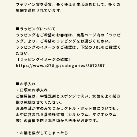
フデザイン賞を受賞。長く使える生活道具として、多くの
家庭で愛用されています。
■ラッピングについて
ラッピングをご希望のお客様は、商品ページ内の「ラッピ
ング」より、ご希望のラッピングをお選びください。
ラッピングのイメージをご確認は、下記のURLをご確認く
ださい。
【ラッピングイメージの確認】
https://www.a278.jp/categories/3072557
■お手入れ
・日頃のお手入れ
ご使用後は、中性洗剤とスポンジで洗い、水気をよく拭き
取り乾燥させてください。
お湯を沸かすのみでつかうケトル・ポット類についても、
水中に含まれる蒸発残留物（カルシウム、マグネシウム
等）の蓄積を防ぐ為日頃から洗浄が必要です。
・お鍋を焦がしてしまったら