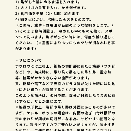
1) 焦がした鍋にぬるま湯を入れます。
2) 大さじ1の重曹を入れ、かき混ぜます。
3) 食用油を少量（2・3滴）加えます。
4) 鍋を火にかけ、沸騰したら火をとめます。
（この時、重曹＋食用油が石鹸のような役割をします。）
5)そのまま数時間置き、 冷めたら中のものを捨て、スポ
ンジで洗います。焦げがひどい時には、何度か繰り返して
ください。（※重曹によりホウロウのツヤが損なわれる事
があります）
・サビについて
ホウロウには工程上、鋼板の切断部にあたる端部（フチ部
など）や、焼成時に、吊り具で吊るした吊り跡・置き跡
等、釉薬がかかりきらない箇所があります。
又、衝撃や落下などで表面のガラス質が欠けた時には鉄地
（にぶい銀色）が露出することがあります。
このような箇所は、水分や酸、塩分が付着したままの状態
にすると、サビが生じます。
※製品の形状上、端部や吊り跡は外面にあるものが多いで
すが、ケトル・ポットの場合は、内面の注ぎ口付け根部の
穴のまわりが鋼板の切断部になる為、サビやすい箇所とな
ります。鉄サビですのでご安心いただけますが、防止する
ためには、ご使用後は水分を切り、乾燥させてください。