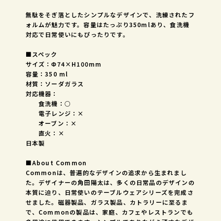
無駄をそぎ落としたシンプルなデザインで、洗練されたフ
ォルムが魅力です。容量はたっぷり350mlあり、食洗機
対応で日常使いにもぴったりです。
■スペック
サイズ：Φ74×H100mm
容量：350 ml
材質：ソーダガラス
対応機器：
食洗機：○
電子レンジ：×
オーブン：×
直火：×
日本製
■About Common
Commonは、普遍的なデザインの追求から生まれまし
た。デザイナーの角田陽太は、多くの日常品のデザインの
本質に迫り、日常使いのテーブルウェアシリーズを完成さ
せました。磁器製品、ガラス製品、カトラリーに至るま
で、Commonの製品は、家庭、カフェやレストランでも