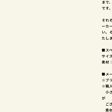
まで
です
それ
ーカ
い。
たし
■ス
サイズ
素材
■メ
※ブ
※職
小さ
が
ござ
素材