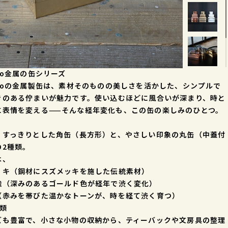
Ro金属の缶シリーズ
uRoの金属製缶は、素材そのものの美しさを活かした、シンプルで
きのある佇まいが魅力です。使い込むほどに風合いが深まり、時と
に表情を変える——そんな経年変化も、この缶の楽しみのひとつ。
、すっきりとした角缶（長方形）と、やさしい印象の丸缶（中蓋付
の2種類。
は、
リキ（鋼材にスズメッキを施した伝統素材）
鍮（深みのあるゴールド色が経年で渋く変化）
（赤みを帯びた温かなトーンが、時を経て渋く育つ）
種類
ズも豊富で、小さな小物の収納から、ティーバックや文房具の整理