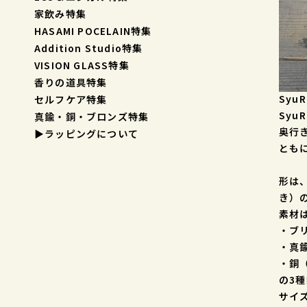
家飲み特集
HASAMI POCELAIN特集
Addition Studio特集
VISION GLASS特集
香りの道具特集
Syu
セルフケア特集
Sy
真鍮・銅・ブロンズ特集
奥行
▶︎ラッピングについて
とも
形は
き）
素材
・ブ
・真
・銅
の3
サイ