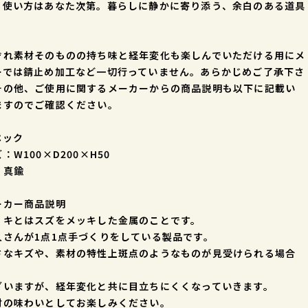
、使い方はあなた次第。暮らしに静かに寄り添う、余白のある道具
。
ぞれ素材そのものの持ち味と経年変化も楽しんでいただける用にメ
ーでは錆止め加工など一切行っていません。あらかじめご了承下さ
その他、ご使用に関するメーカーからの商品説明も以下に記載い
ますのでご確認ください。
ペック
：W100×D200×H50
：真鍮
ーカー商品説明
リキとはスズをメッキした金属のことです。
人さんが1点1点手づくりをしている製品です。
なキズや、素材の特性上斑点のようなものが見受けられる場合
いますが、経年変化と共に目立ちにくくなっていきます。
の味わいとしてお楽しみください。