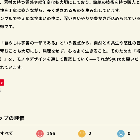
、素材の持つ質感や経年変化も大切にしており、熟練の技術を持つ職人
性を丁寧に築きながら、長く愛されるものを生み出しています。
ンプルで控えめな佇まいの中に、深い思いやりや豊かさが込められてい
徴です。
「暮らしは宇宙の一部である」という視点から、自然との共生や感性の
育むことも大切にし、無理をせず、心地よく生きること。そのための「
）」を、モノやデザインを通して提案していく——それがSyuroの願いだ
れています。
ve
る
ップの評価
すべて
156
2
0