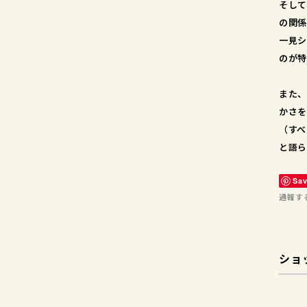
そして
の関係
一見シ
のが特
また、
かさを
（すべ
と語ら
Sa
通報す
ショ