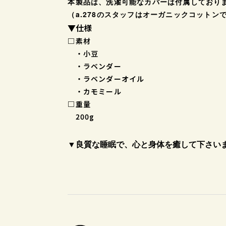
本製品は、洗濯可能なカバーは付属しており
（a.278のスタッフはオーガニックコットン
▼仕様
□素材
・小豆
・ラベンダー
・ラベンダーオイル
・カモミール
□重量
200g
▼良質な睡眠で、心と身体を癒して下さい