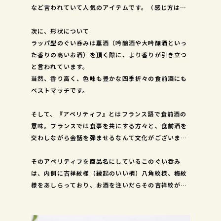
など言われていて人気のアイテムです。（感じ方は個
人差があるかと思います。）
次に、形状について
ラッパ型のぐい呑みは薫酒（吟醸酒や大吟醸酒といっ
た香りの高いお酒）を頂く際に、より香りが引き立つ
と言われています。
当然、香り高く、色味も豊かな四季折々の食前酒にも
ベストマッチです。
そして、『アペリティフ』とはフランス語で食前酒の
意味。フランスでは食事を共にする方々と、食前酒を
交わしながら会話を弾ませるなんて文化がございま
す。
そのアペリティフを商品名にしているこのぐい呑み
は、内側に吉祥紋様（縁起のいい柄）八角紋様、梅紋
様をあしらっており、お酒を注いだらその吉祥紋が浮
き立つように感じられる器なのです。食前酒によく出
される梅酒なども、柔らかな色味をもっており美しく
模様が浮き立ちます。