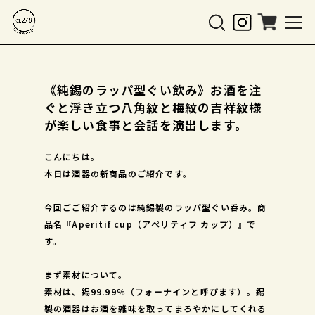
《純錫のラッパ型ぐい飲み》お酒を注
ぐと浮き立つ八角紋と梅紋の吉祥紋様
が楽しい食事と会話を演出します。
こんにちは。
本日は酒器の新商品のご紹介です。
今回ごご紹介するのは純錫製のラッパ型ぐい呑み。商
品名『Aperitif cup（アペリティフ カップ）』で
す。
まず素材について。
素材は、錫99.99％（フォーナインと呼びます）。錫
製の酒器はお酒を雑味を取ってまろやかにしてくれる