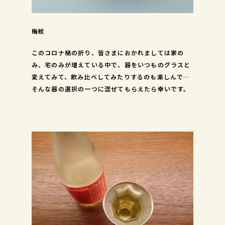
梅紋
このコロナ禍の折り、皆さまにおかれましては家の
み、宅のみが増えている中で、器をいつものグラスと
変えてみて、飲み比べしてみたりするのも楽しんでい
る方もいらっしゃると思います。
そんな器の選択の一つに混ぜてもらえたら幸いです。