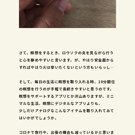
さて、瞑想をするとき、ロウソクの炎を見ながら行う
と心を静めやすいと言います。が、やはり安全面から
すればやはり火は使いたくないという方もいらっしゃ
ると思います。（ベッドや布団の上で瞑想しながら寝
落ちしても安心ですよね！）
そして、毎日の生活に瞑想を取り入れる時、10分間位
の瞑想を行うのが手軽で長続きやすいと思うのです。
瞑想をサポートするアプリとか沢山ありますが、ミニ
マルな生活、瞑想にデジタルなアプリよりも、
少しだけアナログなこんなアイテムを取り入れてみて
はいかがでしょうか。
コロナで旅行や、出張の機会も減っているかと思いま