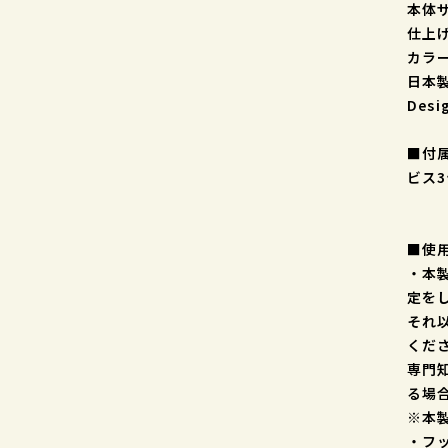
本体サ
仕上
カラ
日本
Desi
■付
ビス3
■使
・本
定を
それ
くだ
専門
る場
※本
・フ