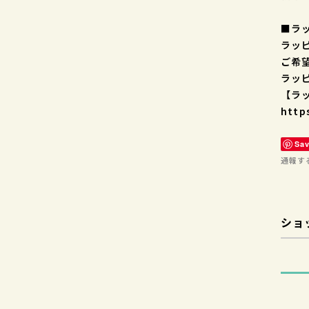
■ラ
ラッ
ご希
ラッ
【ラ
http
Sa
通報す
ショ