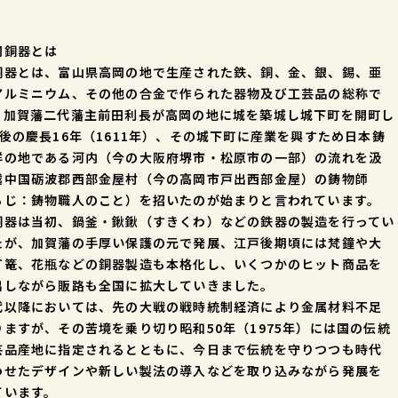
岡銅器とは
銅器とは、富山県高岡の地で生産された鉄、銅、金、銀、錫、亜
アルミニウム、その他の合金で作られた器物及び工芸品の総称で
、加賀藩二代藩主前田利長が高岡の地に城を築城し城下町を開町し
年後の慶長16年（1611年）、その城下町に産業を興すため日本鋳
祥の地である河内（今の大阪府堺市・松原市の一部）の流れを汲
越中国砺波郡西部金屋村（今の高岡市戸出西部金屋）の鋳物師
もじ：鋳物職人のこと）を招いたのが始まりと言われています。
銅器は当初、鍋釜・鍬鍬（すきくわ）などの鉄器の製造を行ってい
たが、加賀藩の手厚い保護の元で発展、江戸後期頃には梵鐘や大
灯篭、花瓶などの銅器製造も本格化し、いくつかのヒット商品を
出しながら販路も全国に拡大していきました。
以降においては、先の大戦の戦時統制経済により金属材料不足
りますが、その苦境を乗り切り昭和50年（1975年）には国の伝統
芸品産地に指定されるとともに、今日まで伝統を守りつつも時代
わせたデザインや新しい製法の導入などを取り込みながら発展を
ています。