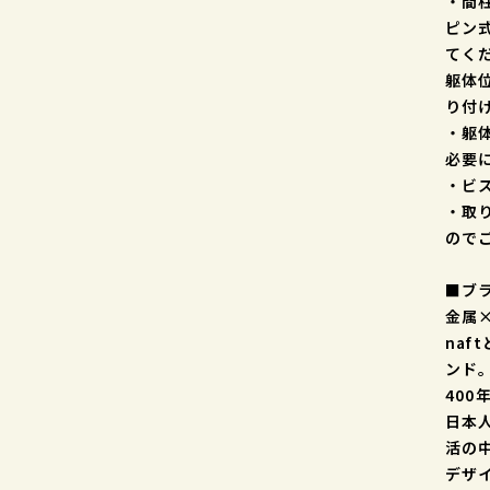
・間
ピン
てく
躯体
り付
・躯
必要
・ビ
・取
ので
■ブラ
金属×
na
ンド
40
日本
活の
デザ