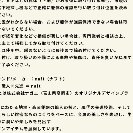
柱、ヌキなどの躯体（下地）がある壁に取り付ける場合、市販の
式下地探し機などで正確に躯体の確認を行い取り付け位置を決め
ださい。
位置がわからない場合、および躯体が強度保持できない場合は取
けないでください。
体が経年変化などで損傷が著しい場合は、専門業者と相談の上、
に応じて補強してから取り付けてください。
スは使用中、緩まないように最後まで締め付けてください。
り付け、取り扱いの不備による事故や損傷は、責任を負いかねます
ご了承ください。
ンド/メーカー：naft（ナフト）
職人×先進 ＝ naft
ftとは株式会社ナガエ（富山県高岡市）のオリジナルデザインブラ
。
0年にわたる地場・高岡銅器の職人の技と、現代の先進技術、そして
人らしい緻密なものづくりをベースに、金属の美しさを表現し、生
中に潤いや楽しみを見出す
インアイテムを展開しています。