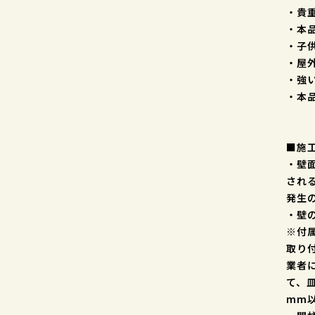
・貴
・本
・子
・屋
・強
・本
■施
・壁
され
発生
・壁
※付
取り
業者
て、
mm