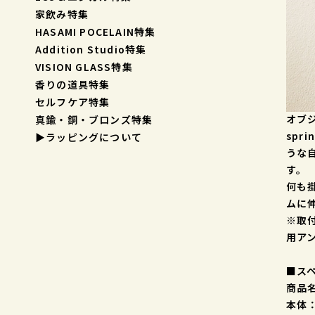
家飲み特集
HASAMI POCELAIN特集
Addition Studio特集
VISION GLASS特集
香りの道具特集
セルフケア特集
オブ
真鍮・銅・ブロンズ特集
spr
▶︎ラッピングについて
うな
す。
何も
ムに
※取
用ア
■ス
商品名
本体