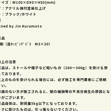
イズ：W100×D90×H50(mm)
げ：アクリル焼付塗装仕上げ
ー：ブラック/ホワイト
製
gned by Jin Kuramoto
属品
個（皿ﾀｯﾋﾟﾝｸﾞﾋﾞｽ M3×20）
用上の注意
製品は、ストールや帽子など軽いもの（200～300g）を掛ける想
しております。
以上のものを掛けられる場合には、必ず施工を専門業者にご依頼
さい。
知識のない方が施工されると、壁の破損等の不具合発生の原因とな
合がございます。
製品自体は、耐荷重5kg以下となっております。
ックに掛けたものは、引っ張らないでください。