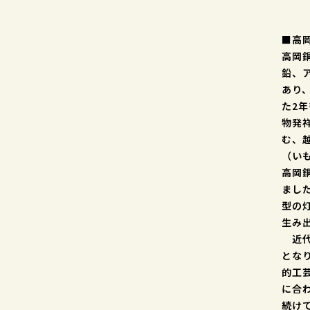
■高
高岡
鉛、
あり
た2
物発
む、
（い
高岡
まし
型の
生み
近代
とな
的工
に合
続け