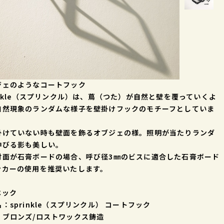
ジェのようなコートフック
inkle（スプリンクル）は、蔦（つた）が自然と壁を覆っていくよ
自然現象のランダムな様子を壁掛けフックのモチーフとしていま
掛けていない時も壁面を飾るオブジェの様。照明が当たりランダ
伸びる影も美しい。
付面が石膏ボードの場合、呼び径3㎜のビスに適合した石膏ボード
ンカーの使用を推奨いたします。
ペック
：sprinkle（スプリンクル） コートフック
：ブロンズ/ロストワックス鋳造