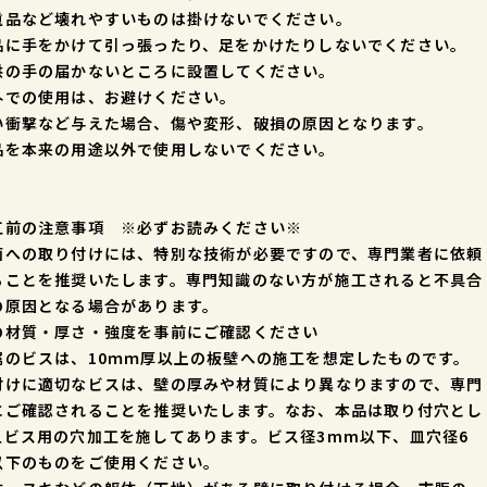
重品など壊れやすいものは掛けないでください。
品に手をかけて引っ張ったり、足をかけたりしないでください。
供の手の届かないところに設置してください。
外での使用は、お避けください。
い衝撃など与えた場合、傷や変形、破損の原因となります。
品を本来の用途以外で使用しないでください。
工前の注意事項 ※必ずお読みください※
面への取り付けには、特別な技術が必要ですので、専門業者に依頼
ることを推奨いたします。専門知識のない方が施工されると不具合
の原因となる場合があります。
の材質・厚さ・強度を事前にご確認ください
属のビスは、10ｍｍ厚以上の板壁への施工を想定したものです。
付けに適切なビスは、壁の厚みや材質により異なりますので、専門
にご確認されることを推奨いたします。なお、本品は取り付穴とし
皿ビス用の穴加工を施してあります。ビス径3mm以下、皿穴径6
以下のものをご使用ください。