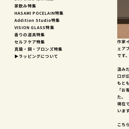
家飲み特集
HASAMI POCELAIN特集
Addition Studio特集
VISION GLASS特集
香りの道具特集
作家
セルフケア特集
ェアブ
真鍮・銅・ブロンズ特集
です
▶︎ラッピングについて
汲み
口が
もと
「お
た。
現在
いま
こち