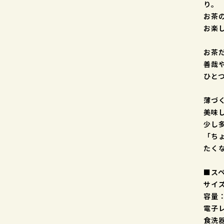
り。
お茶
お楽
お茶
善哉
ひと
薄づ
美味
少し
「ち
たく
■ス
サイズ
容量：
電子
食洗