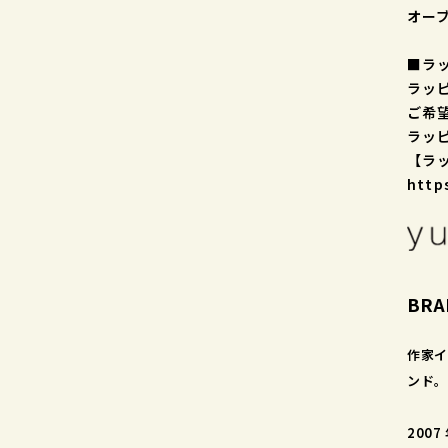
オー
■ラ
ラッ
ご希
ラッ
【ラ
http
BRA
作家イ
ンド。
200