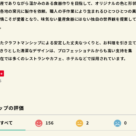
産でありながら温かみのある食器作りを目指して、オリジナルの色と形
各地の窯元に製作を依頼。職人の手作業により生まれるひとつひとつの
情こそが愛着となり、味気ない量産食器にはない独自の世界観を提案し
。
たクラフトマンシップによる安定した丈夫なつくりと、お料理を引き立
きりとした清潔なデザインは、プロフェッショナルからも高い支持を集
在では多くのレストランやカフェ、ホテルなどで採用されています。
ve
る
ップの評価
すべて
156
2
0