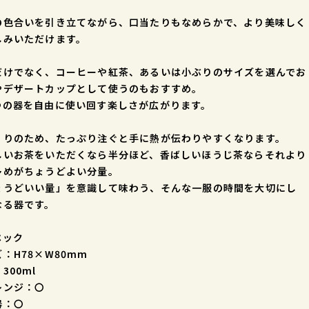
の色合いを引き立てながら、口当たりもなめらかで、より美味しく
しみいただけます。
だけでなく、コーヒーや紅茶、あるいは小ぶりのサイズを選んでお
やデザートカップとして使うのもおすすめ。
つの器を自由に使い回す楽しさが広がります。
くりのため、たっぷり注ぐと手に熱が伝わりやすくなります。
しいお茶をいただくなら半分ほど、香ばしいほうじ茶ならそれより
多めがちょうどよい分量。
ょうどいい量」を意識して味わう、そんな一服の時間を大切にし
なる器です。
ペック
：H78×W80mm
300ml
レンジ：〇
器：〇