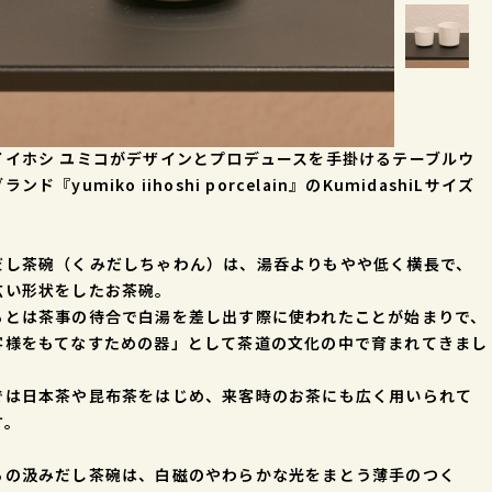
イイホシ ユミコがデザインとプロデュースを手掛けるテーブルウ
ランド『yumiko iihoshi porcelain』のKumidashiLサイズ
。
だし茶碗（くみだしちゃわん）は、湯呑よりもやや低く横長で、
広い形状をしたお茶碗。
もとは茶事の待合で白湯を差し出す際に使われたことが始まりで、
客様をもてなすための器」として茶道の文化の中で育まれてきまし
では日本茶や昆布茶をはじめ、来客時のお茶にも広く用いられて
す。
らの汲みだし茶碗は、白磁のやわらかな光をまとう薄手のつく