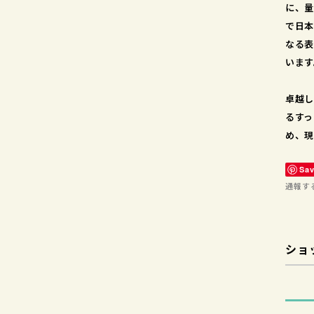
に、量
で日本
なる表
います
卓越し
るすっ
め、現
Sa
通報す
ショ